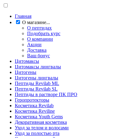
Главная
О магазине...
О пептидах
Подобрать курс
О компании
Акции
Доставка
Ваш бонус
Цитомаксы
Цитомаксы лингвалы
Цитогены
Цитогены лингвалы
Пептиды Revilab ML
Пептиды Revilab SL
Пептиды в растворе ПК ПРО
Геропротекторы
Косметика Revilab
Косметика Reviline
Косметика Youth Gems
Декоративная косметика
Уход за телом и волосами
Уход за полостью рта