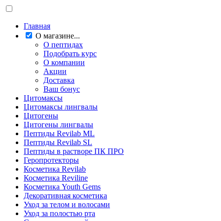
Главная
О магазине...
О пептидах
Подобрать курс
О компании
Акции
Доставка
Ваш бонус
Цитомаксы
Цитомаксы лингвалы
Цитогены
Цитогены лингвалы
Пептиды Revilab ML
Пептиды Revilab SL
Пептиды в растворе ПК ПРО
Геропротекторы
Косметика Revilab
Косметика Reviline
Косметика Youth Gems
Декоративная косметика
Уход за телом и волосами
Уход за полостью рта