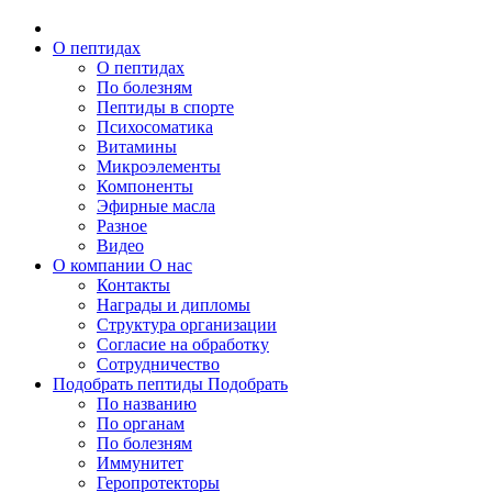
О пептидах
О пептидах
По болезням
Пептиды в спорте
Психосоматика
Витамины
Микроэлементы
Компоненты
Эфирные масла
Разное
Видео
О компании
О нас
Контакты
Награды и дипломы
Структура организации
Согласие на обработку
Сотрудничество
Подобрать пептиды
Подобрать
По названию
По органам
По болезням
Иммунитет
Геропротекторы