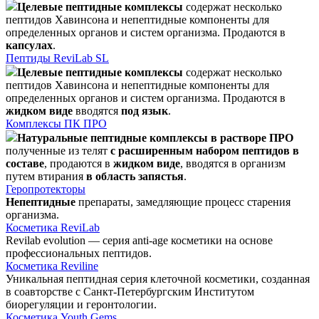
Целевые пептидные комплексы
содержат несколько
пептидов Хавинсона и непептидные компоненты для
определенных органов и систем организма. Продаются в
капсулах
.
Пептиды ReviLab SL
Целевые пептидные комплексы
содержат несколько
пептидов Хавинсона и непептидные компоненты для
определенных органов и систем организма. Продаются в
жидком виде
вводятся
под язык
.
Комплексы ПК ПРО
Натуральные пептидные комплексы в растворе ПРО
полученные из телят
с расширенным набором пептидов в
составе
, продаются в
жидком виде
, вводятся в организм
путем втирания
в область запястья
.
Геропротекторы
Непептидные
препараты, замедляющие процесс старения
организма.
Косметика ReviLab
Revilab evolution — серия anti-age косметики на основе
профессиональных пептидов.
Косметика Reviline
Уникальная пептидная серия клеточной косметики, созданная
в соавторстве с Санкт-Петербургским Институтом
биорегуляции и геронтологии.
Косметика Youth Gems