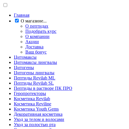
Главная
О магазине...
О пептидах
Подобрать курс
О компании
Акции
Доставка
Ваш бонус
Цитомаксы
Цитомаксы лингвалы
Цитогены
Цитогены лингвалы
Пептиды Revilab ML
Пептиды Revilab SL
Пептиды в растворе ПК ПРО
Геропротекторы
Косметика Revilab
Косметика Reviline
Косметика Youth Gems
Декоративная косметика
Уход за телом и волосами
Уход за полостью рта