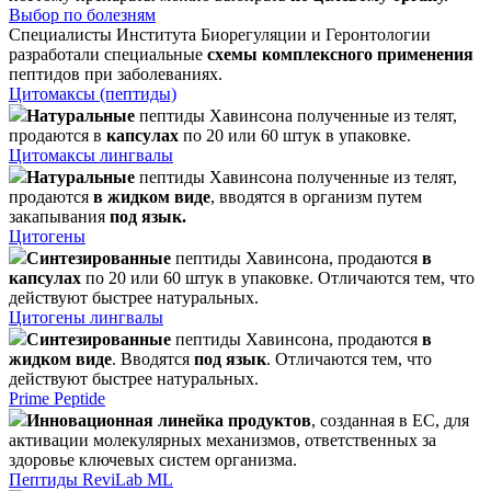
Выбор по болезням
Специалисты Института Биорегуляции и Геронтологии
разработали специальные
схемы комплексного применения
пептидов при заболеваниях.
Цитомаксы (пептиды)
Натуральные
пептиды Хавинсона полученные из телят,
продаются в
капсулах
по 20 или 60 штук в упаковке.
Цитомаксы лингвалы
Натуральные
пептиды Хавинсона полученные из телят,
продаются
в жидком виде
, вводятся в организм путем
закапывания
под язык.
Цитогены
Синтезированные
пептиды Хавинсона, продаются
в
капсулах
по 20 или 60 штук в упаковке. Отличаются тем, что
действуют быстрее натуральных.
Цитогены лингвалы
Синтезированные
пептиды Хавинсона, продаются
в
жидком виде
. Вводятся
под язык
. Отличаются тем, что
действуют быстрее натуральных.
Prime Peptide
Инновационная линейка продуктов
, созданная в ЕС, для
активации молекулярных механизмов, ответственных за
здоровье ключевых систем организма.
Пептиды ReviLab ML