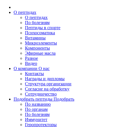
О пептидах
О пептидах
По болезням
Пептиды в спорте
Психосоматика
Витамины
Микроэлементы
Компоненты
Эфирные масла
Разное
Видео
О компании
О нас
Контакты
Награды и дипломы
Структура организации
Согласие на обработку
Сотрудничество
Подобрать пептиды
Подобрать
По названию
По органам
По болезням
Иммунитет
Геропротекторы