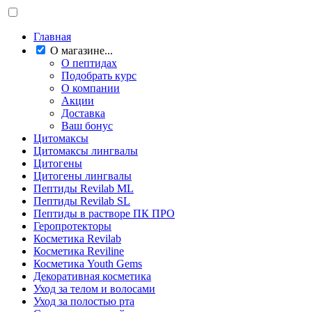
Главная
О магазине...
О пептидах
Подобрать курс
О компании
Акции
Доставка
Ваш бонус
Цитомаксы
Цитомаксы лингвалы
Цитогены
Цитогены лингвалы
Пептиды Revilab ML
Пептиды Revilab SL
Пептиды в растворе ПК ПРО
Геропротекторы
Косметика Revilab
Косметика Reviline
Косметика Youth Gems
Декоративная косметика
Уход за телом и волосами
Уход за полостью рта