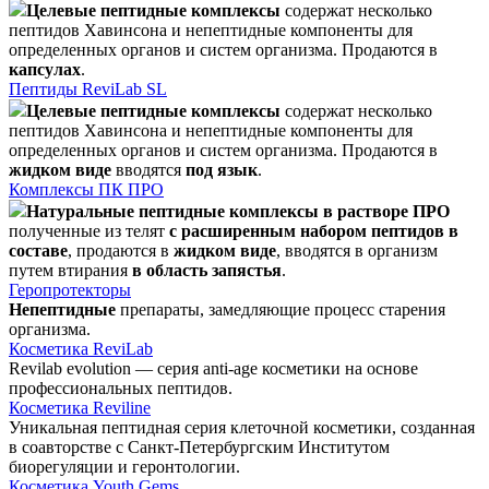
Целевые пептидные комплексы
содержат несколько
пептидов Хавинсона и непептидные компоненты для
определенных органов и систем организма. Продаются в
капсулах
.
Пептиды ReviLab SL
Целевые пептидные комплексы
содержат несколько
пептидов Хавинсона и непептидные компоненты для
определенных органов и систем организма. Продаются в
жидком виде
вводятся
под язык
.
Комплексы ПК ПРО
Натуральные пептидные комплексы в растворе ПРО
полученные из телят
с расширенным набором пептидов в
составе
, продаются в
жидком виде
, вводятся в организм
путем втирания
в область запястья
.
Геропротекторы
Непептидные
препараты, замедляющие процесс старения
организма.
Косметика ReviLab
Revilab evolution — серия anti-age косметики на основе
профессиональных пептидов.
Косметика Reviline
Уникальная пептидная серия клеточной косметики, созданная
в соавторстве с Санкт-Петербургским Институтом
биорегуляции и геронтологии.
Косметика Youth Gems