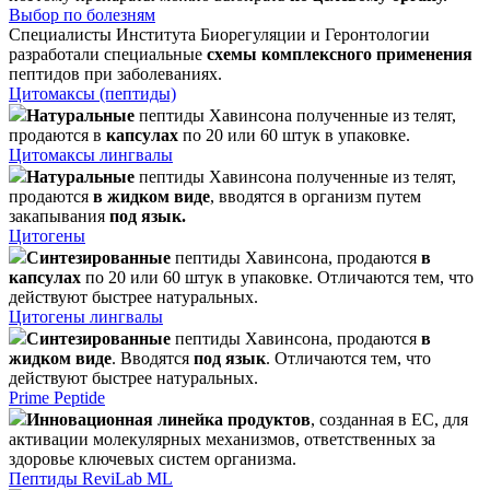
Выбор по болезням
Специалисты Института Биорегуляции и Геронтологии
разработали специальные
схемы комплексного применения
пептидов при заболеваниях.
Цитомаксы (пептиды)
Натуральные
пептиды Хавинсона полученные из телят,
продаются в
капсулах
по 20 или 60 штук в упаковке.
Цитомаксы лингвалы
Натуральные
пептиды Хавинсона полученные из телят,
продаются
в жидком виде
, вводятся в организм путем
закапывания
под язык.
Цитогены
Синтезированные
пептиды Хавинсона, продаются
в
капсулах
по 20 или 60 штук в упаковке. Отличаются тем, что
действуют быстрее натуральных.
Цитогены лингвалы
Синтезированные
пептиды Хавинсона, продаются
в
жидком виде
. Вводятся
под язык
. Отличаются тем, что
действуют быстрее натуральных.
Prime Peptide
Инновационная линейка продуктов
, созданная в ЕС, для
активации молекулярных механизмов, ответственных за
здоровье ключевых систем организма.
Пептиды ReviLab ML