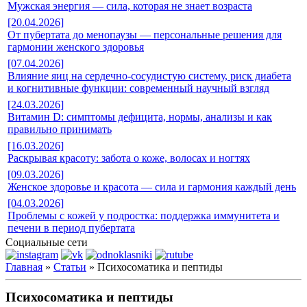
Мужская энергия — сила, которая не знает возраста
[20.04.2026]
От пубертата до менопаузы — персональные решения для
гармонии женского здоровья
[07.04.2026]
Влияние яиц на сердечно-сосудистую систему, риск диабета
и когнитивные функции: современный научный взгляд
[24.03.2026]
Витамин D: симптомы дефицита, нормы, анализы и как
правильно принимать
[16.03.2026]
Раскрывая красоту: забота о коже, волосах и ногтях
[09.03.2026]
Женское здоровье и красота — сила и гармония каждый день
[04.03.2026]
Проблемы с кожей у подростка: поддержка иммунитета и
печени в период пубертата
Социальные сети
Главная
»
Статьи
» Психосоматика и пептиды
Психосоматика и пептиды