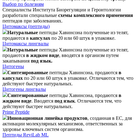
Выбор по болезням
Специалисты Института Биорегуляции и Геронтологии
разработали специальные
схемы комплексного применения
пептидов при заболеваниях.
Цитомаксы (пептиды)
Натуральные
пептиды Хавинсона полученные из телят,
продаются в
капсулах
по 20 или 60 штук в упаковке.
Цитомаксы лингвалы
Натуральные
пептиды Хавинсона полученные из телят,
продаются
в жидком виде
, вводятся в организм путем
закапывания
под язык.
Цитогены
Синтезированные
пептиды Хавинсона, продаются
в
капсулах
по 20 или 60 штук в упаковке. Отличаются тем, что
действуют быстрее натуральных.
Цитогены лингвалы
Синтезированные
пептиды Хавинсона, продаются
в
жидком виде
. Вводятся
под язык
. Отличаются тем, что
действуют быстрее натуральных.
Prime Peptide
Инновационная линейка продуктов
, созданная в ЕС, для
активации молекулярных механизмов, ответственных за
здоровье ключевых систем организма.
Пептиды ReviLab ML