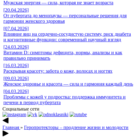
Мужская энергия — сила, которая не знает возраста
[20.04.2026]
От пубертата до менопаузы — персональные решения для
гармонии женского здоровья
[07.04.2026]
Влияние яиц на сердечно-сосудистую систему, риск диабета
и когнитивные функции: современный научный взгляд
[24.03.2026]
Витамин D: симптомы дефицита, нормы, анализы и как
правильно принимать
[16.03.2026]
Раскрывая красоту: забота о коже, волосах и ногтях
[09.03.2026]
Женское здоровье и красота — сила и гармония каждый день
[04.03.2026]
Проблемы с кожей у подростка: поддержка иммунитета и
печени в период пубертата
Социальные сети
Главная
»
Геропротекторы – продление жизни и молодости