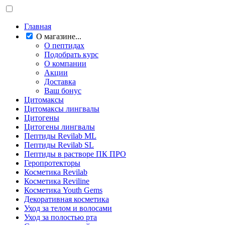
Главная
О магазине...
О пептидах
Подобрать курс
О компании
Акции
Доставка
Ваш бонус
Цитомаксы
Цитомаксы лингвалы
Цитогены
Цитогены лингвалы
Пептиды Revilab ML
Пептиды Revilab SL
Пептиды в растворе ПК ПРО
Геропротекторы
Косметика Revilab
Косметика Reviline
Косметика Youth Gems
Декоративная косметика
Уход за телом и волосами
Уход за полостью рта