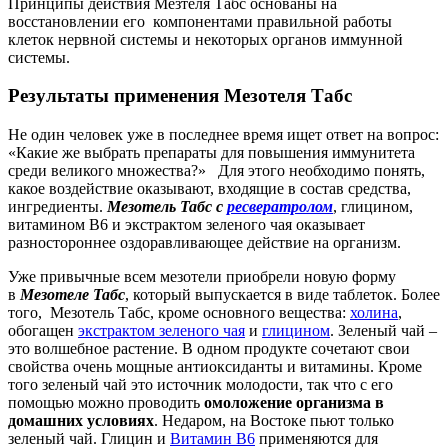
Принципы действия Мезтеля Табс основаны на
восстановлении его компонентами правильной работы
клеток нервной системы и некоторых органов иммунной
системы.
Результаты применения Мезотеля Табс
Не один человек уже в последнее время ищет ответ на вопрос:
«Какие же выбрать препараты для повышения иммунитета
среди великого множества?» Для этого необходимо понять,
какое воздействие оказывают, входящие в состав средства,
ингредиенты.
Мезотель Табс с
ресвератролом
, глицином,
витамином В6 и экстрактом зеленого чая оказывает
разностороннее оздоравливающее действие на организм.
Уже привычные всем мезотели приобрели новую форму
в
Мезотеле
Табс
, который выпускается в виде таблеток. Более
того, Мезотель Табс, кроме основного вещества:
холина
,
обогащен
экстрактом зеленого чая
и
глицином
. Зеленый чай –
это волшебное растение. В одном продукте сочетают свои
свойства очень мощные антиоксиданты и витамины. Кроме
того зеленый чай это источник молодости, так что с его
помощью можно проводить
омоложение организма в
домашних условиях
. Недаром, на Востоке пьют только
зеленый чай. Глицин и
Витамин В6
применяются для