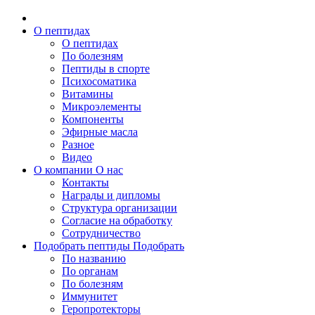
О пептидах
О пептидах
По болезням
Пептиды в спорте
Психосоматика
Витамины
Микроэлементы
Компоненты
Эфирные масла
Разное
Видео
О компании
О нас
Контакты
Награды и дипломы
Структура организации
Согласие на обработку
Сотрудничество
Подобрать пептиды
Подобрать
По названию
По органам
По болезням
Иммунитет
Геропротекторы