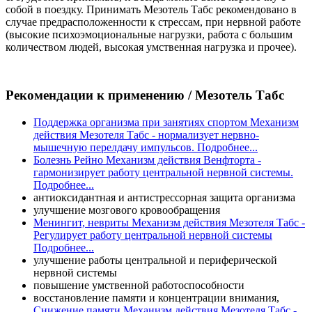
собой в поездку. Принимать Мезотель Табс рекомендовано в
случае предрасположенности к стрессам, при нервной работе
(высокие психоэмоциональные нагрузки, работа с большим
количеством людей, высокая умственная нагрузка и прочее).
Рекомендации к применению
/ Мезотель Табс
Поддержка организма при занятиях спортом
Механизм
действия Мезотеля Табс - нормализует нервно-
мышечную перелдачу импульсов. Подробнее...
Болезнь Рейно
Механизм действия Венфторта -
гармонизирует работу центральной нервной системы.
Подробнее...
антиоксидантная и антистрессорная защита организма
улучшение мозгового кровообращения
Менингит, невриты
Механизм действия Мезотеля Табс -
Регулирует работу центральной нервной системы
Подробнее...
улучшение работы центральной и периферической
нервной системы
повышение умственной работоспособности
восстановление памяти и концентрации внимания,
Снижение памяти
Механизм действия Мезотеля Табс -