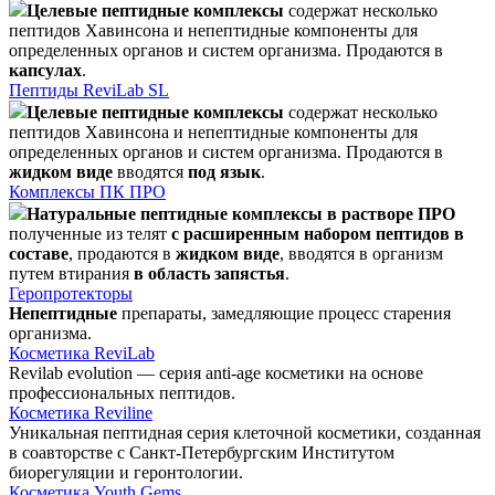
Целевые пептидные комплексы
содержат несколько
пептидов Хавинсона и непептидные компоненты для
определенных органов и систем организма. Продаются в
капсулах
.
Пептиды ReviLab SL
Целевые пептидные комплексы
содержат несколько
пептидов Хавинсона и непептидные компоненты для
определенных органов и систем организма. Продаются в
жидком виде
вводятся
под язык
.
Комплексы ПК ПРО
Натуральные пептидные комплексы в растворе ПРО
полученные из телят
с расширенным набором пептидов в
составе
, продаются в
жидком виде
, вводятся в организм
путем втирания
в область запястья
.
Геропротекторы
Непептидные
препараты, замедляющие процесс старения
организма.
Косметика ReviLab
Revilab evolution — серия anti-age косметики на основе
профессиональных пептидов.
Косметика Reviline
Уникальная пептидная серия клеточной косметики, созданная
в соавторстве с Санкт-Петербургским Институтом
биорегуляции и геронтологии.
Косметика Youth Gems