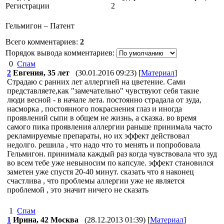
Регистрации
2
Гельмигон – Патент
Всего комментариев
:
2
Порядок вывода комментариев:
0
Спам
2
Евгения, 35 лет
(30.01.2016 09:23)
[
Материал
]
Страдаю с ранних лет аллергией на цветение. Сами
представляете,как "замечательно" чувствуют себя такие
люди весной - в начале лета. постоянно страдала от зуда,
насморка , постоянного покраснения глаз и иногда
проявлений сыпи в общем не жизнь, а сказка. во время
самого пика проявления аллергии раньше принимала часто
рекламируемые препараты, но их эффект действовал
недолго. решила , что надо что то менять и попробовала
Гельмигон. принимала каждый раз когда чувствовала что зуд
во всем тебе уже невыносим по капсуле. эффект становился
заметен уже спустя 20-40 минут. сказать что я наконец
счастлива , что проблемы аллергии уже не является
проблемой , это значит ничего не сказать
1
Спам
1
Ирина, 42 Москва
(28.12.2013 01:39)
[
Материал
]