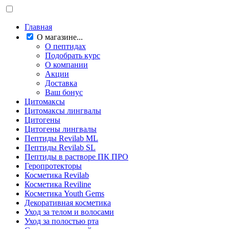
Главная
О магазине...
О пептидах
Подобрать курс
О компании
Акции
Доставка
Ваш бонус
Цитомаксы
Цитомаксы лингвалы
Цитогены
Цитогены лингвалы
Пептиды Revilab ML
Пептиды Revilab SL
Пептиды в растворе ПК ПРО
Геропротекторы
Косметика Revilab
Косметика Reviline
Косметика Youth Gems
Декоративная косметика
Уход за телом и волосами
Уход за полостью рта