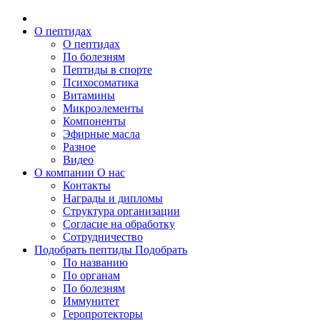
О пептидах
О пептидах
По болезням
Пептиды в спорте
Психосоматика
Витамины
Микроэлементы
Компоненты
Эфирные масла
Разное
Видео
О компании
О нас
Контакты
Награды и дипломы
Структура организации
Согласие на обработку
Сотрудничество
Подобрать пептиды
Подобрать
По названию
По органам
По болезням
Иммунитет
Геропротекторы