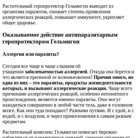
Растительный геропротектор Гельмигон выводит из
организма паразитов, снижает степень проявления
аллергических реакций, повышает иммунитет, укрепляет
общее здоровье.
Оказываемое действие антипаразитарным
геропротектором Гельмигон
Аллергия или паразиты?
Сегодня все чаще и чаще слышим об
учащении
заболеваемостью аллергией
. Откуда она берется и
что является причиной ее возникновения?
Причин много, но
одна из них – это паразиты, продукты жизнедеятельности
которых, и вызывают аллергические реакции.
Чаще всего
причинами аллергических реакций, особенно непонятного
происхождения, являются именно паразиты. Они могут
находиться совершенно в любой части тела, даже в головном
мозге. Как они туда попадают? Разными путями. И с едой, и с
водой, и с воздухом, и через прикосновения к самым разным
предметам.
Растительный комплекс Гельмигон помогает бережно
избавляться от паразитарных инвазий, очищает организм от