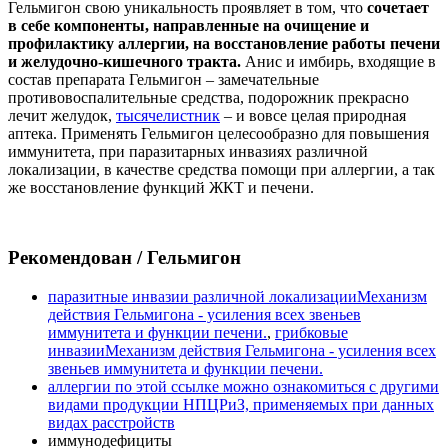
Гельмигон свою уникальность проявляет в том, что
сочетает
в себе компоненты, направленные на очищение и
профилактику аллергии, на восстановление работы печени
и желудочно-кишечного тракта.
Анис и имбирь, входящие в
состав препарата Гельмигон – замечательные
противовоспалительные средства, подорожник прекрасно
лечит желудок,
тысячелистник
– и вовсе целая природная
аптека. Применять Гельмигон целесообразно для повышения
иммунитета, при паразитарных инвазиях различной
локализации, в качестве средства помощи при аллергии, а так
же восстановление функций ЖКТ и печени.
Рекомендован
/ Гельмигон
паразитные инвазии различной локализации
Механизм
действия Гельмигона - усиления всех звеньев
иммунитета и функции печени.
,
грибковые
инвазии
Механизм действия Гельмигона - усиления всех
звеньев иммунитета и функции печени.
аллергии
по этой ссылке можно ознакомиться с другими
видами продукции НПЦРиЗ, применяемых при данных
видах расстройств
иммунодефициты