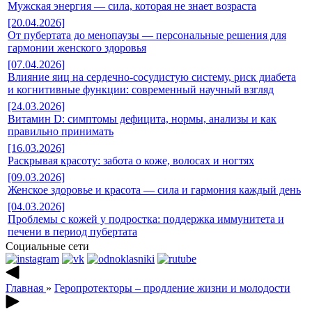
Мужская энергия — сила, которая не знает возраста
[20.04.2026]
От пубертата до менопаузы — персональные решения для
гармонии женского здоровья
[07.04.2026]
Влияние яиц на сердечно-сосудистую систему, риск диабета
и когнитивные функции: современный научный взгляд
[24.03.2026]
Витамин D: симптомы дефицита, нормы, анализы и как
правильно принимать
[16.03.2026]
Раскрывая красоту: забота о коже, волосах и ногтях
[09.03.2026]
Женское здоровье и красота — сила и гармония каждый день
[04.03.2026]
Проблемы с кожей у подростка: поддержка иммунитета и
печени в период пубертата
Социальные сети
Главная
»
Геропротекторы – продление жизни и молодости