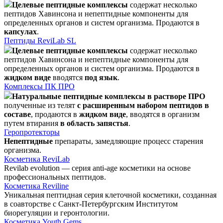
Целевые пептидные комплексы
содержат несколько
пептидов Хавинсона и непептидные компоненты для
определенных органов и систем организма. Продаются в
капсулах
.
Пептиды ReviLab SL
Целевые пептидные комплексы
содержат несколько
пептидов Хавинсона и непептидные компоненты для
определенных органов и систем организма. Продаются в
жидком виде
вводятся
под язык
.
Комплексы ПК ПРО
Натуральные пептидные комплексы в растворе ПРО
полученные из телят
с расширенным набором пептидов в
составе
, продаются в
жидком виде
, вводятся в организм
путем втирания
в область запястья
.
Геропротекторы
Непептидные
препараты, замедляющие процесс старения
организма.
Косметика ReviLab
Revilab evolution — серия anti-age косметики на основе
профессиональных пептидов.
Косметика Reviline
Уникальная пептидная серия клеточной косметики, созданная
в соавторстве с Санкт-Петербургским Институтом
биорегуляции и геронтологии.
Косметика Youth Gems