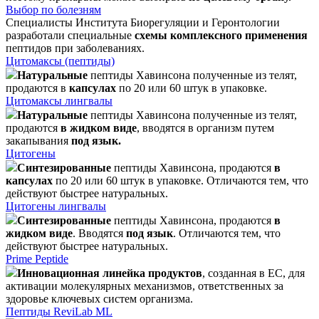
Выбор по болезням
Специалисты Института Биорегуляции и Геронтологии
разработали специальные
схемы комплексного применения
пептидов при заболеваниях.
Цитомаксы (пептиды)
Натуральные
пептиды Хавинсона полученные из телят,
продаются в
капсулах
по 20 или 60 штук в упаковке.
Цитомаксы лингвалы
Натуральные
пептиды Хавинсона полученные из телят,
продаются
в жидком виде
, вводятся в организм путем
закапывания
под язык.
Цитогены
Синтезированные
пептиды Хавинсона, продаются
в
капсулах
по 20 или 60 штук в упаковке. Отличаются тем, что
действуют быстрее натуральных.
Цитогены лингвалы
Синтезированные
пептиды Хавинсона, продаются
в
жидком виде
. Вводятся
под язык
. Отличаются тем, что
действуют быстрее натуральных.
Prime Peptide
Инновационная линейка продуктов
, созданная в ЕС, для
активации молекулярных механизмов, ответственных за
здоровье ключевых систем организма.
Пептиды ReviLab ML