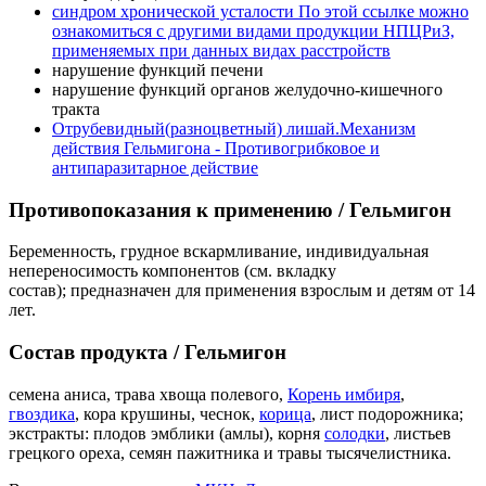
синдром хронической усталости
По этой ссылке можно
ознакомиться с другими видами продукции НПЦРиЗ,
применяемых при данных видах расстройств
нарушение функций печени
нарушение функций органов желудочно-кишечного
тракта
Отрубевидный(разноцветный) лишай.
Механизм
действия Гельмигона - Противогрибковое и
антипаразитарное действие
Противопоказания к применению /
Гельмигон
Беременность, грудное вскармливание, индивидуальная
непереносимость компонентов (см. вкладку
состав); предназначен для применения взрослым и детям от 14
лет.
Состав продукта
/ Гельмигон
семена аниса, трава хвоща полевого,
Корень имбиря
,
гвоздика
, кора крушины, чеснок,
корица
, лист подорожника;
экстракты: плодов эмблики (амлы), корня
солодки
, листьев
грецкого ореха, семян пажитника и травы тысячелистника.