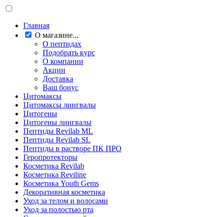
Главная
О магазине...
О пептидах
Подобрать курс
О компании
Акции
Доставка
Ваш бонус
Цитомаксы
Цитомаксы лингвалы
Цитогены
Цитогены лингвалы
Пептиды Revilab ML
Пептиды Revilab SL
Пептиды в растворе ПК ПРО
Геропротекторы
Косметика Revilab
Косметика Reviline
Косметика Youth Gems
Декоративная косметика
Уход за телом и волосами
Уход за полостью рта