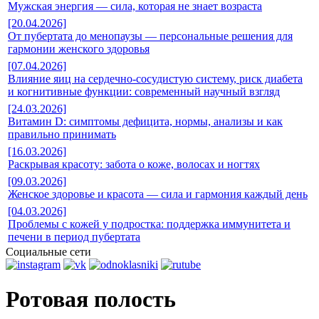
Мужская энергия — сила, которая не знает возраста
[20.04.2026]
От пубертата до менопаузы — персональные решения для
гармонии женского здоровья
[07.04.2026]
Влияние яиц на сердечно-сосудистую систему, риск диабета
и когнитивные функции: современный научный взгляд
[24.03.2026]
Витамин D: симптомы дефицита, нормы, анализы и как
правильно принимать
[16.03.2026]
Раскрывая красоту: забота о коже, волосах и ногтях
[09.03.2026]
Женское здоровье и красота — сила и гармония каждый день
[04.03.2026]
Проблемы с кожей у подростка: поддержка иммунитета и
печени в период пубертата
Социальные сети
Ротовая полость