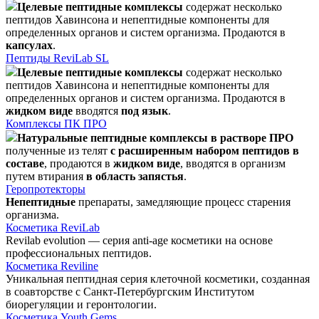
Целевые пептидные комплексы
содержат несколько
пептидов Хавинсона и непептидные компоненты для
определенных органов и систем организма. Продаются в
капсулах
.
Пептиды ReviLab SL
Целевые пептидные комплексы
содержат несколько
пептидов Хавинсона и непептидные компоненты для
определенных органов и систем организма. Продаются в
жидком виде
вводятся
под язык
.
Комплексы ПК ПРО
Натуральные пептидные комплексы в растворе ПРО
полученные из телят
с расширенным набором пептидов в
составе
, продаются в
жидком виде
, вводятся в организм
путем втирания
в область запястья
.
Геропротекторы
Непептидные
препараты, замедляющие процесс старения
организма.
Косметика ReviLab
Revilab evolution — серия anti-age косметики на основе
профессиональных пептидов.
Косметика Reviline
Уникальная пептидная серия клеточной косметики, созданная
в соавторстве с Санкт-Петербургским Институтом
биорегуляции и геронтологии.
Косметика Youth Gems