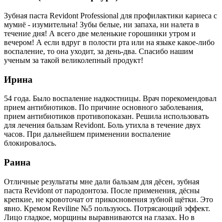
Зубная паста Revidont Professional для профилактики кариеса с
му­миё - изумительна! Зубы белые, ни запаха, ни налета в
течение дня! А всего две меленькие горошинки утром и
вечером! А если вдруг в полости рта или на языке какое-либо
воспаление, то она уходит, за день-два. Спасибо нашим
ученым за такой великолепный продукт!
Ирина
54 года. Было воспаление надкостницы. Врач порекомендовал
при­ем антибиотиков. По причине основного заболевания,
прием анти­биотиков противопоказан. Решила использовать
для лечения баль­зам Revidont. Боль утихла в течение двух
часов. При дальнейшем применении воспаление
блокировалось.
Раина
Отличные результаты мне дали бальзам для дёсен, зубная
паста Revidont от пародонтоза. После применения, дёсны
крепкие, не кро­воточат от прикосновения зубной щётки. Это
явно. Кремом Reviline №5 пользуюсь. Потрясающий эффект.
Лицо гладкое, морщины вы­равниваются на глазах. Но в