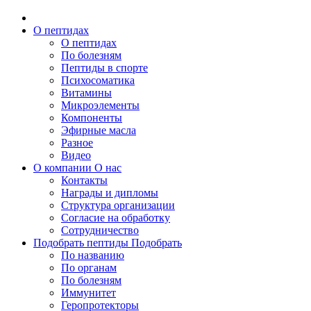
О пептидах
О пептидах
По болезням
Пептиды в спорте
Психосоматика
Витамины
Микроэлементы
Компоненты
Эфирные масла
Разное
Видео
О компании
О нас
Контакты
Награды и дипломы
Структура организации
Согласие на обработку
Сотрудничество
Подобрать пептиды
Подобрать
По названию
По органам
По болезням
Иммунитет
Геропротекторы