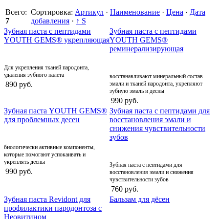
Всего:
Сортировка:
Артикул
·
Наименование
·
Цена
·
Дата
7
добавления
·
↑ S
Зубная паста с пептидами
Зубная паста с пептидами
YOUTH GEMS® укрепляющая
YOUTH GEMS®
реминерализирующая
Для укрепления тканей пародонта,
удаления зубного налета
восстанавливают минеральный состав
890 руб.
эмали и тканей пародонта, укрепляют
зубную эмаль и десны
990 руб.
Зубная паста YOUTH GEMS®
Зубная паста с пептидами для
для проблемных десен
восстановления эмали и
снижения чувствительности
зубов
биологически активные компоненты,
которые помогают успокаивать и
укреплять десны
Зубная паста с пептидами для
990 руб.
восстановления эмали и снижения
чувствительности зубов
760 руб.
Зубная паста Revidont для
Бальзам для дёсен
профилактики пародонтоза с
Неовитином