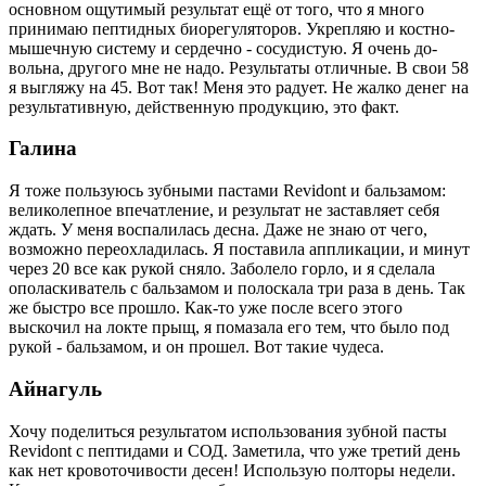
основном ощутимый результат ещё от того, что я много
принимаю пептидных биорегуляторов. Укрепляю и костно-
мышечную систему и сердечно - сосудистую. Я очень до­
вольна, другого мне не надо. Результаты отличные. В свои 58
я вы­гляжу на 45. Вот так! Меня это радует. Не жалко денег на
результа­тивную, действенную продукцию, это факт.
Галина
Я тоже пользуюсь зубными пастами Revidont и бальзамом:
велико­лепное впечатление, и результат не заставляет себя
ждать. У меня воспалилась десна. Даже не знаю от чего,
возможно переохла­дилась. Я поставила аппликации, и минут
через 20 все как рукой сняло. Заболело горло, и я сделала
ополаскиватель с бальзамом и полоскала три раза в день. Так
же быстро все прошло. Как-то уже после всего этого
выскочил на локте прыщ, я помазала его тем, что было под
рукой - бальзамом, и он прошел. Вот такие чудеса.
Айнагуль
Хочу поделиться результатом использования зубной пасты
Revidont с пептидами и СОД. Заметила, что уже третий день
как нет кровото­чивости десен! Использую полторы недели.