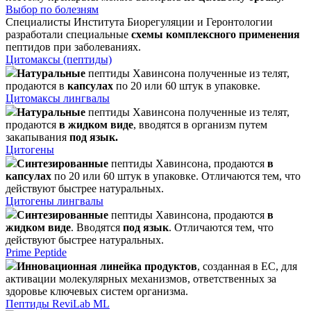
Выбор по болезням
Специалисты Института Биорегуляции и Геронтологии
разработали специальные
схемы комплексного применения
пептидов при заболеваниях.
Цитомаксы (пептиды)
Натуральные
пептиды Хавинсона полученные из телят,
продаются в
капсулах
по 20 или 60 штук в упаковке.
Цитомаксы лингвалы
Натуральные
пептиды Хавинсона полученные из телят,
продаются
в жидком виде
, вводятся в организм путем
закапывания
под язык.
Цитогены
Синтезированные
пептиды Хавинсона, продаются
в
капсулах
по 20 или 60 штук в упаковке. Отличаются тем, что
действуют быстрее натуральных.
Цитогены лингвалы
Синтезированные
пептиды Хавинсона, продаются
в
жидком виде
. Вводятся
под язык
. Отличаются тем, что
действуют быстрее натуральных.
Prime Peptide
Инновационная линейка продуктов
, созданная в ЕС, для
активации молекулярных механизмов, ответственных за
здоровье ключевых систем организма.
Пептиды ReviLab ML