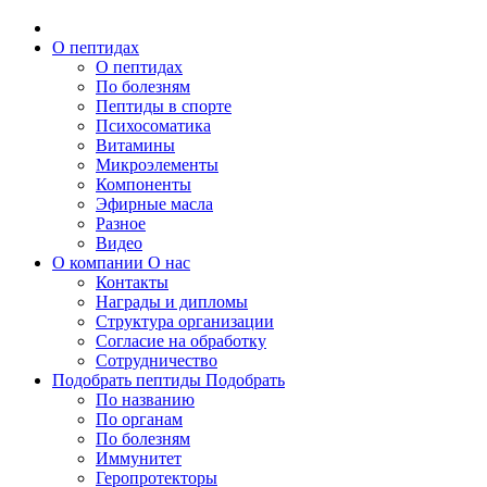
О пептидах
О пептидах
По болезням
Пептиды в спорте
Психосоматика
Витамины
Микроэлементы
Компоненты
Эфирные масла
Разное
Видео
О компании
О нас
Контакты
Награды и дипломы
Структура организации
Согласие на обработку
Сотрудничество
Подобрать пептиды
Подобрать
По названию
По органам
По болезням
Иммунитет
Геропротекторы