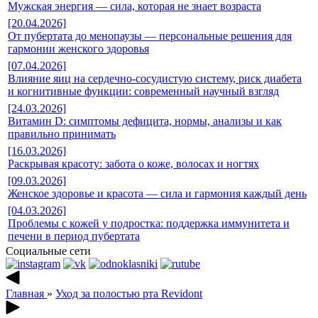
Мужская энергия — сила, которая не знает возраста
[20.04.2026]
От пубертата до менопаузы — персональные решения для
гармонии женского здоровья
[07.04.2026]
Влияние яиц на сердечно-сосудистую систему, риск диабета
и когнитивные функции: современный научный взгляд
[24.03.2026]
Витамин D: симптомы дефицита, нормы, анализы и как
правильно принимать
[16.03.2026]
Раскрывая красоту: забота о коже, волосах и ногтях
[09.03.2026]
Женское здоровье и красота — сила и гармония каждый день
[04.03.2026]
Проблемы с кожей у подростка: поддержка иммунитета и
печени в период пубертата
Социальные сети
Главная
»
Уход за полостью рта Revidont