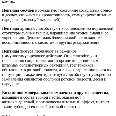
клеток.
Пептиды сосудов
нормализуют состояние сосудистых стенок
в деснах, снижают их кровоточивость, стимулируют питание
пародонта (околозубных тканей).
Пептиды хрящей
способствуют восстановлению нормальной
структуры зубных тканей, наращиванию зубной эмали и ее
укреплению. Делают эмаль более гладкой и снижают ее
восприимчивость к кислотам и другим раздражителям.
Пептиды тимуса
проявляют выраженное
иммуностимулирующее действие. Они способствуют
повышению сопротивляемости организма различным
штаммам болезнетворных бактерий Стрептококков,
обитающих в ротовой полости, а также подавлению роста их
популяции. Также пептиды тимуса способствуют ускорению
заживления слизистой оболочки ротовой полости, десен и
пародонта.
Витаминно-минеральные комплексы и другие вещества
,
входящие в состав зубной пасты, оказывают
антиоксидантный, противовоспалительный эффект, питают
ткани зубов, десен и всей ротовой полости.