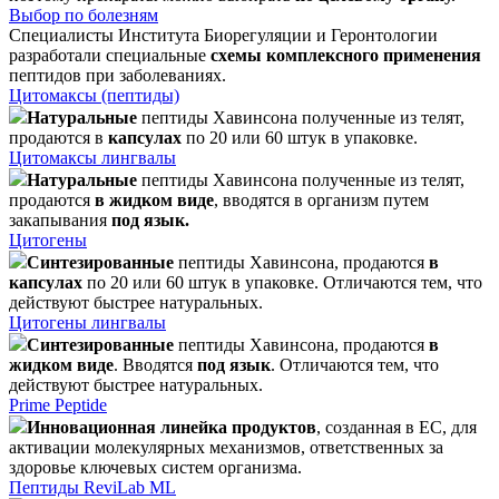
Выбор по болезням
Специалисты Института Биорегуляции и Геронтологии
разработали специальные
схемы комплексного применения
пептидов при заболеваниях.
Цитомаксы (пептиды)
Натуральные
пептиды Хавинсона полученные из телят,
продаются в
капсулах
по 20 или 60 штук в упаковке.
Цитомаксы лингвалы
Натуральные
пептиды Хавинсона полученные из телят,
продаются
в жидком виде
, вводятся в организм путем
закапывания
под язык.
Цитогены
Синтезированные
пептиды Хавинсона, продаются
в
капсулах
по 20 или 60 штук в упаковке. Отличаются тем, что
действуют быстрее натуральных.
Цитогены лингвалы
Синтезированные
пептиды Хавинсона, продаются
в
жидком виде
. Вводятся
под язык
. Отличаются тем, что
действуют быстрее натуральных.
Prime Peptide
Инновационная линейка продуктов
, созданная в ЕС, для
активации молекулярных механизмов, ответственных за
здоровье ключевых систем организма.
Пептиды ReviLab ML