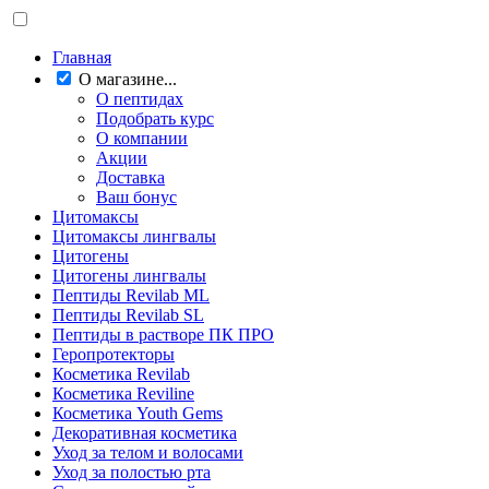
Главная
О магазине...
О пептидах
Подобрать курс
О компании
Акции
Доставка
Ваш бонус
Цитомаксы
Цитомаксы лингвалы
Цитогены
Цитогены лингвалы
Пептиды Revilab ML
Пептиды Revilab SL
Пептиды в растворе ПК ПРО
Геропротекторы
Косметика Revilab
Косметика Reviline
Косметика Youth Gems
Декоративная косметика
Уход за телом и волосами
Уход за полостью рта