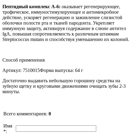
Пептидный комплекс А-6:
оказывает регенерирующее,
трофическое, иммуностимулирующее и антимикробное
действие, ускоряет регенерацию и заживление слизистой
оболочки полости рта и тканей пародонта. Укрепляет
иммунную защиту, активируя содержание в слюне антител
IgA, повышая сопротивляемость к различным штаммам
Streptococcus mutans и способствуя уменьшению их колоний.
Способ применения
Артикул: 7510015Форма выпуска: 64 г
Достаточно выдавить небольшую горошину средства на
зубную щетку и круговыми движениями очищать зубы 2-3
минуты.
Всего комментариев
:
0
Имя
*: