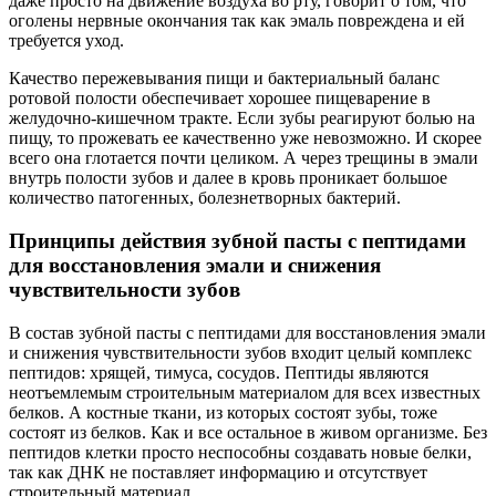
даже просто на движение воздуха во рту, говорит о том, что
оголены нервные окончания так как эмаль повреждена и ей
требуется уход.
Качество пережевывания пищи и бактериальный баланс
ротовой полости обеспечивает хорошее пищеварение в
желудочно-кишечном тракте. Если зубы реагируют болью на
пищу, то прожевать ее качественно уже невозможно. И скорее
всего она глотается почти целиком. А через трещины в эмали
внутрь полости зубов и далее в кровь проникает большое
количество патогенных, болезнетворных бактерий.
Принципы действия зубной пасты с пептидами
для восстановления эмали и снижения
чувствительности зубов
В состав зубной пасты с пептидами для восстановления эмали
и снижения чувствительности зубов входит целый комплекс
пептидов: хрящей, тимуса, сосудов. Пептиды являются
неотъемлемым строительным материалом для всех известных
белков. А костные ткани, из которых состоят зубы, тоже
состоят из белков. Как и все остальное в живом организме. Без
пептидов клетки просто неспособны создавать новые белки,
так как ДНК не поставляет информацию и отсутствует
строительный материал.