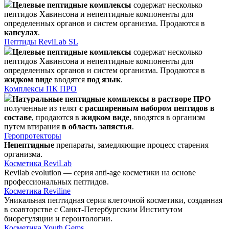
Целевые пептидные комплексы
содержат несколько
пептидов Хавинсона и непептидные компоненты для
определенных органов и систем организма. Продаются в
капсулах
.
Пептиды ReviLab SL
Целевые пептидные комплексы
содержат несколько
пептидов Хавинсона и непептидные компоненты для
определенных органов и систем организма. Продаются в
жидком виде
вводятся
под язык
.
Комплексы ПК ПРО
Натуральные пептидные комплексы в растворе ПРО
полученные из телят
с расширенным набором пептидов в
составе
, продаются в
жидком виде
, вводятся в организм
путем втирания
в область запястья
.
Геропротекторы
Непептидные
препараты, замедляющие процесс старения
организма.
Косметика ReviLab
Revilab evolution — серия anti-age косметики на основе
профессиональных пептидов.
Косметика Reviline
Уникальная пептидная серия клеточной косметики, созданная
в соавторстве с Санкт-Петербургским Институтом
биорегуляции и геронтологии.
Косметика Youth Gems