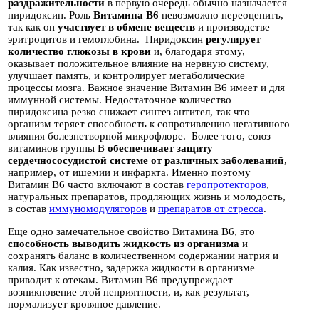
раздражительности
в первую очередь обычно назначается
пиридоксин. Роль
Витамина В6
невозможно переоценить,
так как он
участвует в обмене веществ
и производстве
эритроцитов и гемоглобина. Пиридоксин
регулирует
количество глюкозы в крови
и, благодаря этому,
оказывает положительное влияние на нервную систему,
улучшает память, и контролирует метаболические
процессы мозга. Важное значение Витамин В6 имеет и для
иммунной системы. Недостаточное количество
пиридоксина резко снижает синтез антител, так что
организм теряет способность к сопротивлению негативного
влияния болезнетворной микрофлоре. Более того, союз
витаминов группы В
обеспечивает защиту
сердечнососудистой системе от различных заболеваний
,
например, от ишемии и инфаркта. Именно поэтому
Витамин В6 часто включают в состав
геропротекторов
,
натуральных препаратов, продляющих жизнь и молодость,
в состав
иммуномодуляторов
и
препаратов от стресса
.
Еще одно замечательное свойство Витамина В6, это
способность выводить жидкость из организма
и
сохранять баланс в количественном содержании натрия и
калия. Как известно, задержка жидкости в организме
приводит к отекам. Витамин В6 предупреждает
возникновение этой неприятности, и, как результат,
нормализует кровяное давление.