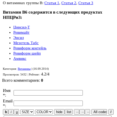
О витаминах группы В:
Статья 1
,
Статья 2
,
Статья 3
Витамин В6 содержится в следующих продуктах
НПЦРиЗ:
Цинсил-Т
Ревимайт
Энсил
Мезотель Табс
Ревиформ коктейль
Ревиформ шейп
Амвикс
Категория
:
Витамины
|
(16.09.2014)
4.2
/
4
Просмотров
:
5432
|
Рейтинг
:
Всего комментариев
:
0
Имя
*:
Email
*: