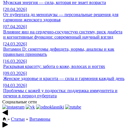
Мужская энергия — сила, которая не знает возраста
[20.04.2026]
От пубертата до менопаузы — персональные решения для
гармонии женского здоровья
[07.04.2026]
Влияние яиц на сердечно-сосудистую систему, риск диабета
и когнитивные функции: современный научный взгляд
[24.03.2026]
Витамин D: симптомы дефицита, нормы, анализы и как
правильно принимать
[16.03.2026]
Раскрывая красоту: забота о коже, волосах и ногтях
[09.03.2026]
Женское здоровье и красота — сила и гармония каждый день
[04.03.2026]
Проблемы с кожей у подростка: поддержка иммунитета и
печени в период пубертата
Социальные сети
»
Статьи
»
Витамины