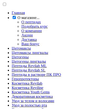
Главная
О магазине...
О пептидах
Подобрать курс
О компании
Акции
Доставка
Ваш бонус
Цитомаксы
Цитомаксы лингвалы
Цитогены
Цитогены лингвалы
Пептиды Revilab ML
Пептиды Revilab SL
Пептиды в растворе ПК ПРО
Геропротекторы
Косметика Revilab
Косметика Reviline
Косметика Youth Gems
Декоративная косметика
Уход за телом и волосами
Уход за полостью рта