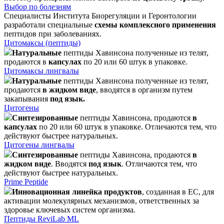
Выбор по болезням
Специалисты Института Биорегуляции и Геронтологии
разработали специальные
схемы комплексного применения
пептидов при заболеваниях.
Цитомаксы (пептиды)
Натуральные
пептиды Хавинсона полученные из телят,
продаются в
капсулах
по 20 или 60 штук в упаковке.
Цитомаксы лингвалы
Натуральные
пептиды Хавинсона полученные из телят,
продаются
в жидком виде
, вводятся в организм путем
закапывания
под язык.
Цитогены
Синтезированные
пептиды Хавинсона, продаются
в
капсулах
по 20 или 60 штук в упаковке. Отличаются тем, что
действуют быстрее натуральных.
Цитогены лингвалы
Синтезированные
пептиды Хавинсона, продаются
в
жидком виде
. Вводятся
под язык
. Отличаются тем, что
действуют быстрее натуральных.
Prime Peptide
Инновационная линейка продуктов
, созданная в ЕС, для
активации молекулярных механизмов, ответственных за
здоровье ключевых систем организма.
Пептиды ReviLab ML