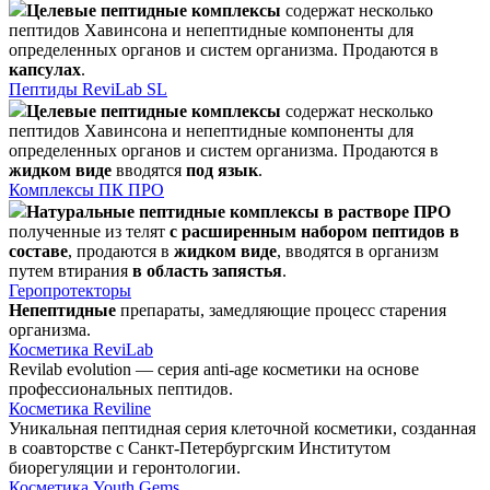
Целевые пептидные комплексы
содержат несколько
пептидов Хавинсона и непептидные компоненты для
определенных органов и систем организма. Продаются в
капсулах
.
Пептиды ReviLab SL
Целевые пептидные комплексы
содержат несколько
пептидов Хавинсона и непептидные компоненты для
определенных органов и систем организма. Продаются в
жидком виде
вводятся
под язык
.
Комплексы ПК ПРО
Натуральные пептидные комплексы в растворе ПРО
полученные из телят
с расширенным набором пептидов в
составе
, продаются в
жидком виде
, вводятся в организм
путем втирания
в область запястья
.
Геропротекторы
Непептидные
препараты, замедляющие процесс старения
организма.
Косметика ReviLab
Revilab evolution — серия anti-age косметики на основе
профессиональных пептидов.
Косметика Reviline
Уникальная пептидная серия клеточной косметики, созданная
в соавторстве с Санкт-Петербургским Институтом
биорегуляции и геронтологии.
Косметика Youth Gems