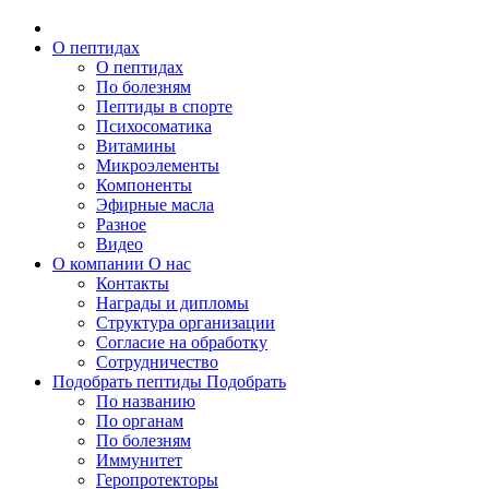
О пептидах
О пептидах
По болезням
Пептиды в спорте
Психосоматика
Витамины
Микроэлементы
Компоненты
Эфирные масла
Разное
Видео
О компании
О нас
Контакты
Награды и дипломы
Структура организации
Согласие на обработку
Сотрудничество
Подобрать пептиды
Подобрать
По названию
По органам
По болезням
Иммунитет
Геропротекторы