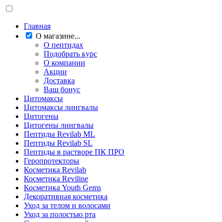
Главная
О магазине...
О пептидах
Подобрать курс
О компании
Акции
Доставка
Ваш бонус
Цитомаксы
Цитомаксы лингвалы
Цитогены
Цитогены лингвалы
Пептиды Revilab ML
Пептиды Revilab SL
Пептиды в растворе ПК ПРО
Геропротекторы
Косметика Revilab
Косметика Reviline
Косметика Youth Gems
Декоративная косметика
Уход за телом и волосами
Уход за полостью рта