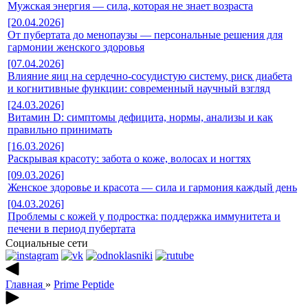
Мужская энергия — сила, которая не знает возраста
[20.04.2026]
От пубертата до менопаузы — персональные решения для
гармонии женского здоровья
[07.04.2026]
Влияние яиц на сердечно-сосудистую систему, риск диабета
и когнитивные функции: современный научный взгляд
[24.03.2026]
Витамин D: симптомы дефицита, нормы, анализы и как
правильно принимать
[16.03.2026]
Раскрывая красоту: забота о коже, волосах и ногтях
[09.03.2026]
Женское здоровье и красота — сила и гармония каждый день
[04.03.2026]
Проблемы с кожей у подростка: поддержка иммунитета и
печени в период пубертата
Социальные сети
Главная
»
Prime Peptide