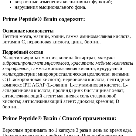
возрастные изменения когнитивных функций;
нарушения эмоционального фона.
Prime Peptide® Brain содержит:
Основные компоненты
Пептид мозга, магний, холин, гамма-аминомасляная кислота,
витамин С, нервоновая кислота, цинк, биотин.
Подробный состав
N-ацетилтауринат магния; холина битартрат;
капсула:
гидроксипропилметилцеллюлоза, краситель: медные комплексы
хлорофиллов;
гамма-аминомасляная кислота; кукурузный
мальтодекстрин; микрокристаллическая целлюлоза; витамин
С (L-аскорбиновая кислота); нервоновая кислота; пептидный
комплекс IPH AGAP (L-аланин, L-глутаминовая кислота, L-
аспарагиновая кислота, пролин); цинк бисглицинат хелат;
антислеживающий агент: магниевая соль стеариновой
кислоты; антислеживающий агент: диоксид кремния; D-
биотин.
Prime Peptide® Brain / Способ применения:
Взрослым принимать по 1 капсуле 3 раза в день во время еды.
Продолжительность приёма: 1 месяц. При необходимости