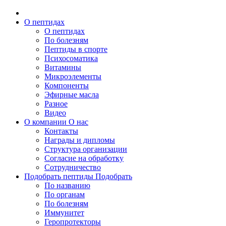
О пептидах
О пептидах
По болезням
Пептиды в спорте
Психосоматика
Витамины
Микроэлементы
Компоненты
Эфирные масла
Разное
Видео
О компании
О нас
Контакты
Награды и дипломы
Структура организации
Согласие на обработку
Сотрудничество
Подобрать пептиды
Подобрать
По названию
По органам
По болезням
Иммунитет
Геропротекторы