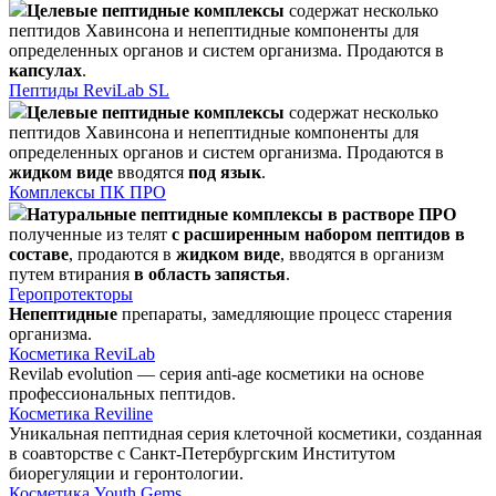
Целевые пептидные комплексы
содержат несколько
пептидов Хавинсона и непептидные компоненты для
определенных органов и систем организма. Продаются в
капсулах
.
Пептиды ReviLab SL
Целевые пептидные комплексы
содержат несколько
пептидов Хавинсона и непептидные компоненты для
определенных органов и систем организма. Продаются в
жидком виде
вводятся
под язык
.
Комплексы ПК ПРО
Натуральные пептидные комплексы в растворе ПРО
полученные из телят
с расширенным набором пептидов в
составе
, продаются в
жидком виде
, вводятся в организм
путем втирания
в область запястья
.
Геропротекторы
Непептидные
препараты, замедляющие процесс старения
организма.
Косметика ReviLab
Revilab evolution — серия anti-age косметики на основе
профессиональных пептидов.
Косметика Reviline
Уникальная пептидная серия клеточной косметики, созданная
в соавторстве с Санкт-Петербургским Институтом
биорегуляции и геронтологии.
Косметика Youth Gems