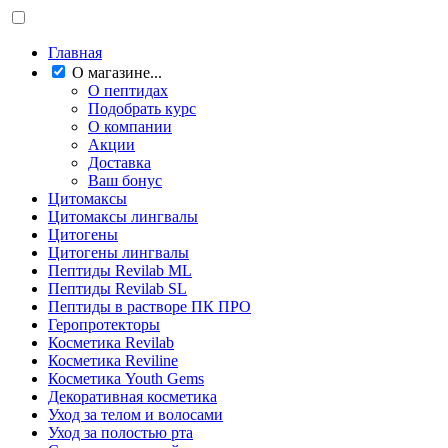
Главная
О магазине...
О пептидах
Подобрать курс
О компании
Акции
Доставка
Ваш бонус
Цитомаксы
Цитомаксы лингвалы
Цитогены
Цитогены лингвалы
Пептиды Revilab ML
Пептиды Revilab SL
Пептиды в растворе ПК ПРО
Геропротекторы
Косметика Revilab
Косметика Reviline
Косметика Youth Gems
Декоративная косметика
Уход за телом и волосами
Уход за полостью рта