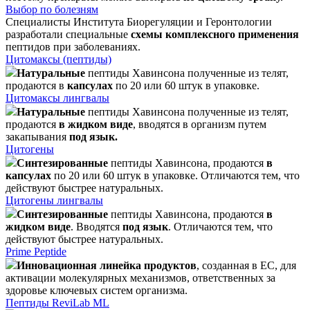
Выбор по болезням
Специалисты Института Биорегуляции и Геронтологии
разработали специальные
схемы комплексного применения
пептидов при заболеваниях.
Цитомаксы (пептиды)
Натуральные
пептиды Хавинсона полученные из телят,
продаются в
капсулах
по 20 или 60 штук в упаковке.
Цитомаксы лингвалы
Натуральные
пептиды Хавинсона полученные из телят,
продаются
в жидком виде
, вводятся в организм путем
закапывания
под язык.
Цитогены
Синтезированные
пептиды Хавинсона, продаются
в
капсулах
по 20 или 60 штук в упаковке. Отличаются тем, что
действуют быстрее натуральных.
Цитогены лингвалы
Синтезированные
пептиды Хавинсона, продаются
в
жидком виде
. Вводятся
под язык
. Отличаются тем, что
действуют быстрее натуральных.
Prime Peptide
Инновационная линейка продуктов
, созданная в ЕС, для
активации молекулярных механизмов, ответственных за
здоровье ключевых систем организма.
Пептиды ReviLab ML