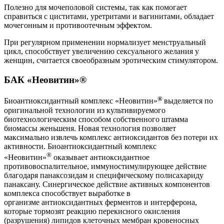
Полезно для мочеполовой системы, так как помогает
справиться с циститами, уретритами и вагинитами, обладает
мочегонным и противоотечным эффектом.
При регулярном применении нормализует менструальный
цикл, способствует увеличению сексуального желания у
женщин, считается своеобразным эротическим стимулятором.
БАК «Неовитин»®
®
Биоантиоксидантный комплекс «Неовитин»
выделяется по
оригинальной технологии из культивируемого
биотехнологическим способом собственного штамма
биомассы женьшеня. Новая технология позволяет
максимально извлечь комплекс антиоксидантов без потери их
активности. Биоантиоксидантный комплекс
®
«Неовитин»
оказывает антиоксидантное
противовоспалительное, иммуностимулирующее действие
благодаря панаксозидам и специфическому полисахариду
панаксану. Синергическое действие активных компонентов
комплекса способствует выработке в
организме антиоксидантных ферментов и интерферона,
которые тормозят реакцию перекисного окисления
(разрушения) липидов клеточных мембран кровеносных