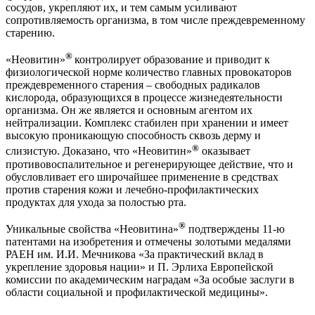
сосудов, укрепляют их, и тем самым усиливают
сопротивляемость организма, в том числе преждевременному
старению.
®
«Неовитин»
контролирует образование и приводит к
физиологической норме количество главных провокаторов
преждевременного старения – свободных радикалов
кислорода, образующихся в процессе жизнедеятельности
организма. Он же является и основным агентом их
нейтрализации. Комплекс стабилен при хранении и имеет
высокую проникающую способность сквозь дерму и
®
слизистую. Доказано, что «Неовитин»
оказывает
противовоспалительное и регенерирующее действие, что и
обусловливает его широчайшее применение в средствах
против старения кожи и лечебно-профилактических
продуктах для ухода за полостью рта.
®
Уникальные свойства «Неовитина»
подтверждены 11-ю
патентами на изобретения и отмечены золотыми медалями
РАЕН им. И.И. Мечникова «За практический вклад в
укрепление здоровья нации» и П. Эрлиха Европейской
комиссии по академическим наградам «За особые заслуги в
области социальной и профилактической медицины».