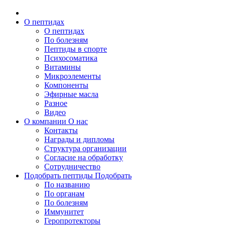
О пептидах
О пептидах
По болезням
Пептиды в спорте
Психосоматика
Витамины
Микроэлементы
Компоненты
Эфирные масла
Разное
Видео
О компании
О нас
Контакты
Награды и дипломы
Структура организации
Согласие на обработку
Сотрудничество
Подобрать пептиды
Подобрать
По названию
По органам
По болезням
Иммунитет
Геропротекторы