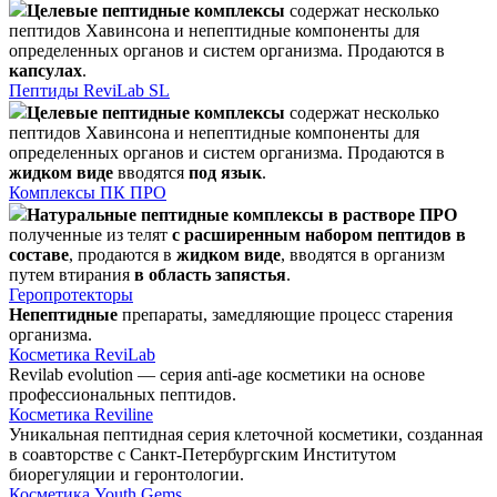
Целевые пептидные комплексы
содержат несколько
пептидов Хавинсона и непептидные компоненты для
определенных органов и систем организма. Продаются в
капсулах
.
Пептиды ReviLab SL
Целевые пептидные комплексы
содержат несколько
пептидов Хавинсона и непептидные компоненты для
определенных органов и систем организма. Продаются в
жидком виде
вводятся
под язык
.
Комплексы ПК ПРО
Натуральные пептидные комплексы в растворе ПРО
полученные из телят
с расширенным набором пептидов в
составе
, продаются в
жидком виде
, вводятся в организм
путем втирания
в область запястья
.
Геропротекторы
Непептидные
препараты, замедляющие процесс старения
организма.
Косметика ReviLab
Revilab evolution — серия anti-age косметики на основе
профессиональных пептидов.
Косметика Reviline
Уникальная пептидная серия клеточной косметики, созданная
в соавторстве с Санкт-Петербургским Институтом
биорегуляции и геронтологии.
Косметика Youth Gems