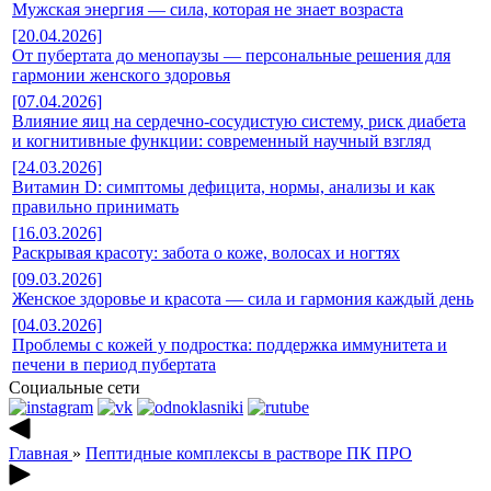
Мужская энергия — сила, которая не знает возраста
[20.04.2026]
От пубертата до менопаузы — персональные решения для
гармонии женского здоровья
[07.04.2026]
Влияние яиц на сердечно-сосудистую систему, риск диабета
и когнитивные функции: современный научный взгляд
[24.03.2026]
Витамин D: симптомы дефицита, нормы, анализы и как
правильно принимать
[16.03.2026]
Раскрывая красоту: забота о коже, волосах и ногтях
[09.03.2026]
Женское здоровье и красота — сила и гармония каждый день
[04.03.2026]
Проблемы с кожей у подростка: поддержка иммунитета и
печени в период пубертата
Социальные сети
Главная
»
Пептидные комплексы в растворе ПК ПРО