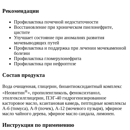
Рекомендации
Профилактика почечной недостаточности
Восстановление при хроническом пиелонефрите,
цистите
Улучшает состояние при аномалиях развития
мочевыводящих путей
Профилактика и поддержка при лечении мочекаменной
болезни
Профилактика гломерулонефрита
Профилактика при нефроптозе
Состав продукта
Вода очищенная, глицерин, биоантиоксидантный комплекс
®
«Неовитин
», пропиленгликоль, феноксиэтанол,
этилгексилглицерин, ПЭГ-40 гидрогенизированное
касторовое масло, ксантановая камедь, пептидные комплексы
А-6 (тимуса), А-9 (почек), А-12 (мочевого пузыря), эфирное
масло чайного дерева, эфирное масло сандала, лимонен.
Инструкция по применению