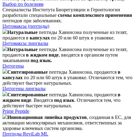
Выбор по болезням
Специалисты Института Биорегуляции и Геронтологии
разработали специальные
схемы комплексного применения
пептидов при заболеваниях.
Цитомаксы (пептиды)
Натуральные
пептиды Хавинсона полученные из телят,
продаются в
капсулах
по 20 или 60 штук в упаковке.
Цитомаксы лингвалы
Натуральные
пептиды Хавинсона полученные из телят,
продаются
в жидком виде
, вводятся в организм путем
закапывания
под язык.
Цитогены
Синтезированные
пептиды Хавинсона, продаются
в
капсулах
по 20 или 60 штук в упаковке. Отличаются тем, что
действуют быстрее натуральных.
Цитогены лингвалы
Синтезированные
пептиды Хавинсона, продаются
в
жидком виде
. Вводятся
под язык
. Отличаются тем, что
действуют быстрее натуральных.
Prime Peptide
Инновационная линейка продуктов
, созданная в ЕС, для
активации молекулярных механизмов, ответственных за
здоровье ключевых систем организма.
Пептиды ReviLab ML