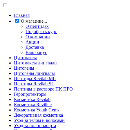
Главная
О магазине...
О пептидах
Подобрать курс
О компании
Акции
Доставка
Ваш бонус
Цитомаксы
Цитомаксы лингвалы
Цитогены
Цитогены лингвалы
Пептиды Revilab ML
Пептиды Revilab SL
Пептиды в растворе ПК ПРО
Геропротекторы
Косметика Revilab
Косметика Reviline
Косметика Youth Gems
Декоративная косметика
Уход за телом и волосами
Уход за полостью рта