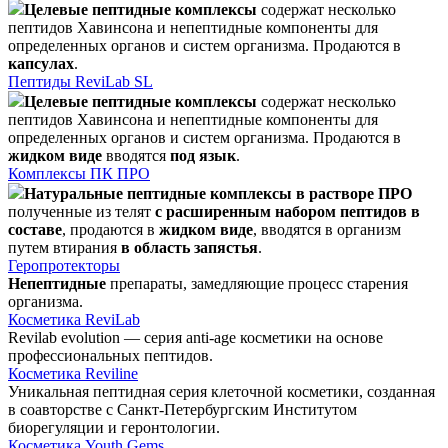
Целевые пептидные комплексы
содержат несколько
пептидов Хавинсона и непептидные компоненты для
определенных органов и систем организма. Продаются в
капсулах
.
Пептиды ReviLab SL
Целевые пептидные комплексы
содержат несколько
пептидов Хавинсона и непептидные компоненты для
определенных органов и систем организма. Продаются в
жидком виде
вводятся
под язык
.
Комплексы ПК ПРО
Натуральные пептидные комплексы в растворе ПРО
полученные из телят
с расширенным набором пептидов в
составе
, продаются в
жидком виде
, вводятся в организм
путем втирания
в область запястья
.
Геропротекторы
Непептидные
препараты, замедляющие процесс старения
организма.
Косметика ReviLab
Revilab evolution — серия anti-age косметики на основе
профессиональных пептидов.
Косметика Reviline
Уникальная пептидная серия клеточной косметики, созданная
в соавторстве с Санкт-Петербургским Институтом
биорегуляции и геронтологии.
Косметика Youth Gems