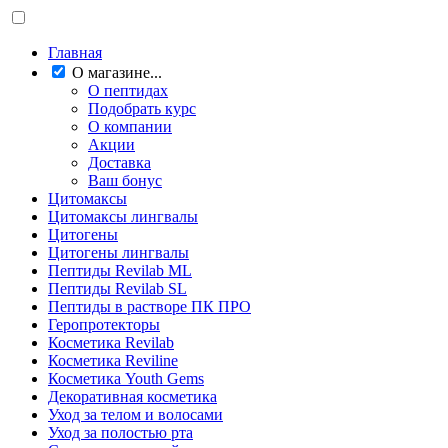
Главная
О магазине...
О пептидах
Подобрать курс
О компании
Акции
Доставка
Ваш бонус
Цитомаксы
Цитомаксы лингвалы
Цитогены
Цитогены лингвалы
Пептиды Revilab ML
Пептиды Revilab SL
Пептиды в растворе ПК ПРО
Геропротекторы
Косметика Revilab
Косметика Reviline
Косметика Youth Gems
Декоративная косметика
Уход за телом и волосами
Уход за полостью рта