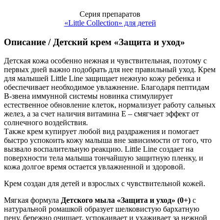
Серия препаратов
«Little Collection» для детей
Описание
/
Детский крем «Защита и уход»
Детская кожа особенно нежная и чувствительная, поэтому с
первых дней важно подобрать для нее правильный уход. Крем
для малышей Little Line защищает нежную кожу ребенка и
обеспечивает необходимое увлажнение. Благодаря пептидам
В-звена иммунной системы новинка стимулирует
естественное обновление клеток, нормализует работу сальных
желез, а за счет наличия витамина Е – смягчает эффект от
солнечного воздействия.
Также крем купирует любой вид раздражения и помогает
быстро успокоить кожу малыша вне зависимости от того, что
вызвало воспалительную реакцию. Little Line создает на
поверхности тела малыша тончайшую защитную пленку, и
кожа долгое время остается увлажненной и здоровой.
Крем создан для детей и взрослых с чувствительной кожей.
Мягкая формула
Детского мыла «Защита и уход»
(0+)
с
натуральной ромашкой образует шелковистую бархатную
пену, бережно очищает, успокаивает и ухаживает за нежной