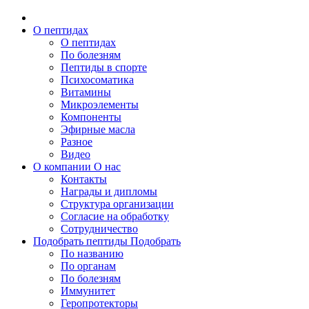
О пептидах
О пептидах
По болезням
Пептиды в спорте
Психосоматика
Витамины
Микроэлементы
Компоненты
Эфирные масла
Разное
Видео
О компании
О нас
Контакты
Награды и дипломы
Структура организации
Согласие на обработку
Сотрудничество
Подобрать пептиды
Подобрать
По названию
По органам
По болезням
Иммунитет
Геропротекторы