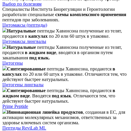
Выбор по болезням
Специалисты Института Биорегуляции и Геронтологии
разработали специальные
схемы комплексного применения
пептидов при заболеваниях.
Цитомаксы (пептиды)
Натуральные
пептиды Хавинсона полученные из телят,
продаются в
капсулах
по 20 или 60 штук в упаковке.
Цитомаксы лингвалы
Натуральные
пептиды Хавинсона полученные из телят,
продаются
в жидком виде
, вводятся в организм путем
закапывания
под язык.
Цитогены
Синтезированные
пептиды Хавинсона, продаются
в
капсулах
по 20 или 60 штук в упаковке. Отличаются тем, что
действуют быстрее натуральных.
Цитогены лингвалы
Синтезированные
пептиды Хавинсона, продаются
в
жидком виде
. Вводятся
под язык
. Отличаются тем, что
действуют быстрее натуральных.
Prime Peptide
Инновационная линейка продуктов
, созданная в ЕС, для
активации молекулярных механизмов, ответственных за
здоровье ключевых систем организма.
Пептиды ReviLab ML