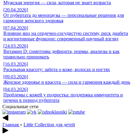
Мужская энергия — сила, которая не знает возраста
[20.04.2026]
От пубертата до менопаузы — персональные решения для
гармонии женского здоровья
[07.04.2026]
Влияние яиц на сердечно-сосудистую систему, риск диабета
и когнитивные функции: современный научный взгляд
[24.03.2026]
Витамин D: симптомы дефицита, нормы, анализы и как
правильно принимать
[16.03.2026]
Раскрывая красоту: забота о коже, волосах и ногтях
[09.03.2026]
Женское здоровье и красота — сила и гармония каждый день
[04.03.2026]
Проблемы с кожей у подростка: поддержка иммунитета и
печени в период пубертата
Социальные сети
Главная
»
Little Collection для детей