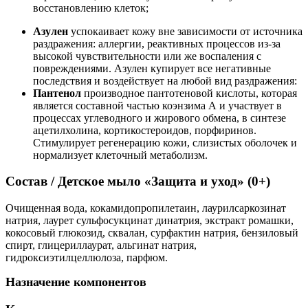
восстановлению клеток;
Азулен
успокаивает кожу вне зависимости от источника
раздражения: аллергии, реактивных процессов из-за
высокой чувствительности или же воспаления с
повреждениями. Азулен купирует все негативные
последствия и воздействует на любой вид раздражения:
Пантенол
производное пантотеновой кислоты, которая
является составной частью коэнзима А и участвует в
процессах углеводного и жирового обмена, в синтезе
ацетилхолина, кортикостероидов, порфиринов.
Стимулирует регенерацию кожи, слизистых оболочек и
нормализует клеточный метаболизм.
Состав
/
Детское мыло «Защита и уход» (0+)
Очищенная вода, кокамидопропилетаин, лаурилсаркозинат
натрия, лаурет сульфосукцинат динатрия, экстракт ромашки,
кокосовый глюкозид, сквалан, сурфактин натрия, бензиловый
спирт, глицериллаурат, альгинат натрия,
гидроксиэтилцеллюлоза, парфюм.
Назначение компонентов