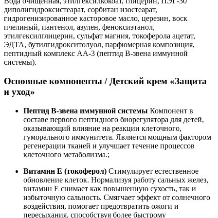
Вода очищенная, этилгексилкокоат, глицерин, ПЭГ-30
диполигидроксистеарат, сорбитан изостеарат,
гидрогенизированное касторовое масло, церезин, воск
пчелиный, пантенол, азулен, феноксиэтанол,
этилгексилглицерин, сульфат магния, токоферола ацетат,
ЭДТА, бутилгидрокситолуол, парфюмерная композиция,
пептидный комплекс АА-3 (пептид В-звена иммунной
системы).
Основные компоненты
/
Детский крем «Защита
и уход»
Пептид В-звена иммунной системы
Компонент в
составе первого пептидного биорегулятора для детей,
оказывающий влияние на реакции клеточного,
гуморального иммунитета. Является мощным фактором
регенерации тканей и улучшает течение процессов
клеточного метаболизма.;
Витамин Е
(токоферол)
Стимулирует естественное
обновление клеток. Нормализуя работу сальных желез,
витамин Е снимает как повышенную сухость, так и
избыточную сальность. Смягчает эффект от солнечного
воздействия, помогает предотвратить ожоги и
пересыхания, способствуя более быстрому