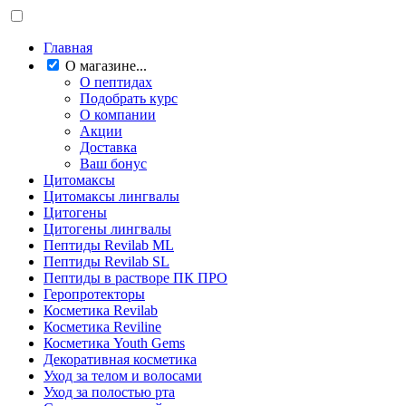
Главная
О магазине...
О пептидах
Подобрать курс
О компании
Акции
Доставка
Ваш бонус
Цитомаксы
Цитомаксы лингвалы
Цитогены
Цитогены лингвалы
Пептиды Revilab ML
Пептиды Revilab SL
Пептиды в растворе ПК ПРО
Геропротекторы
Косметика Revilab
Косметика Reviline
Косметика Youth Gems
Декоративная косметика
Уход за телом и волосами
Уход за полостью рта