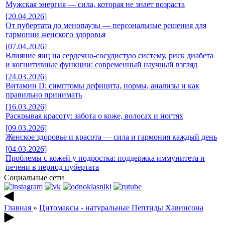
Мужская энергия — сила, которая не знает возраста
[20.04.2026]
От пубертата до менопаузы — персональные решения для
гармонии женского здоровья
[07.04.2026]
Влияние яиц на сердечно-сосудистую систему, риск диабета
и когнитивные функции: современный научный взгляд
[24.03.2026]
Витамин D: симптомы дефицита, нормы, анализы и как
правильно принимать
[16.03.2026]
Раскрывая красоту: забота о коже, волосах и ногтях
[09.03.2026]
Женское здоровье и красота — сила и гармония каждый день
[04.03.2026]
Проблемы с кожей у подростка: поддержка иммунитета и
печени в период пубертата
Социальные сети
Главная
»
Цитомаксы - натуральные Пептиды Хавинсона