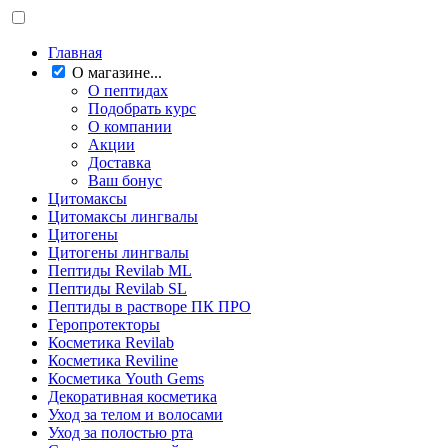
Главная
О магазине...
О пептидах
Подобрать курс
О компании
Акции
Доставка
Ваш бонус
Цитомаксы
Цитомаксы лингвалы
Цитогены
Цитогены лингвалы
Пептиды Revilab ML
Пептиды Revilab SL
Пептиды в растворе ПК ПРО
Геропротекторы
Косметика Revilab
Косметика Reviline
Косметика Youth Gems
Декоративная косметика
Уход за телом и волосами
Уход за полостью рта