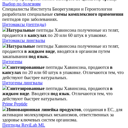
Выбор по болезням
Специалисты Института Биорегуляции и Геронтологии
разработали специальные
схемы комплексного применения
пептидов при заболеваниях.
Цитомаксы (пептиды)
Натуральные
пептиды Хавинсона полученные из телят,
продаются в
капсулах
по 20 или 60 штук в упаковке.
Цитомаксы лингвалы
Натуральные
пептиды Хавинсона полученные из телят,
продаются
в жидком виде
, вводятся в организм путем
закапывания
под язык.
Цитогены
Синтезированные
пептиды Хавинсона, продаются
в
капсулах
по 20 или 60 штук в упаковке. Отличаются тем, что
действуют быстрее натуральных.
Цитогены лингвалы
Синтезированные
пептиды Хавинсона, продаются
в
жидком виде
. Вводятся
под язык
. Отличаются тем, что
действуют быстрее натуральных.
Prime Peptide
Инновационная линейка продуктов
, созданная в ЕС, для
активации молекулярных механизмов, ответственных за
здоровье ключевых систем организма.
Пептиды ReviLab ML