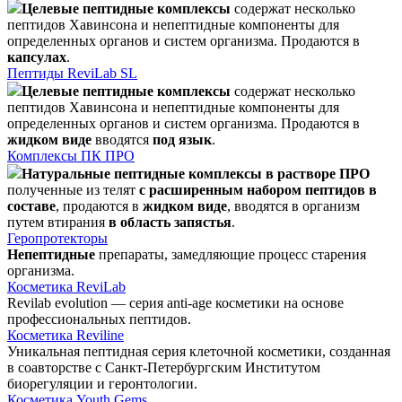
Целевые пептидные комплексы
содержат несколько
пептидов Хавинсона и непептидные компоненты для
определенных органов и систем организма. Продаются в
капсулах
.
Пептиды ReviLab SL
Целевые пептидные комплексы
содержат несколько
пептидов Хавинсона и непептидные компоненты для
определенных органов и систем организма. Продаются в
жидком виде
вводятся
под язык
.
Комплексы ПК ПРО
Натуральные пептидные комплексы в растворе ПРО
полученные из телят
с расширенным набором пептидов в
составе
, продаются в
жидком виде
, вводятся в организм
путем втирания
в область запястья
.
Геропротекторы
Непептидные
препараты, замедляющие процесс старения
организма.
Косметика ReviLab
Revilab evolution — серия anti-age косметики на основе
профессиональных пептидов.
Косметика Reviline
Уникальная пептидная серия клеточной косметики, созданная
в соавторстве с Санкт-Петербургским Институтом
биорегуляции и геронтологии.
Косметика Youth Gems