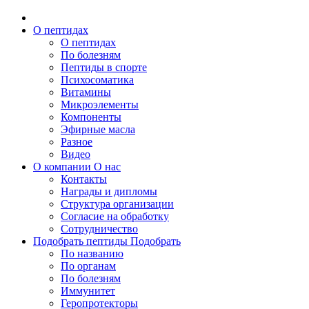
О пептидах
О пептидах
По болезням
Пептиды в спорте
Психосоматика
Витамины
Микроэлементы
Компоненты
Эфирные масла
Разное
Видео
О компании
О нас
Контакты
Награды и дипломы
Структура организации
Согласие на обработку
Сотрудничество
Подобрать пептиды
Подобрать
По названию
По органам
По болезням
Иммунитет
Геропротекторы