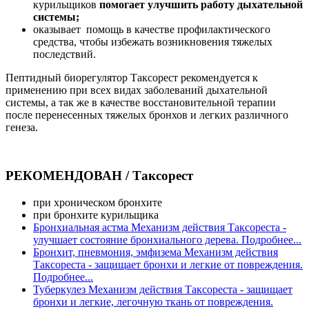
курильщиков
помогает улучшить работу дыхательной
системы;
оказывает помощь в качестве профилактического
средства, чтобы избежать возникновения тяжелых
последствий.
Пептидный биорегулятор Таксорест рекомендуется к
применению при всех видах заболеваний дыхательной
системы, а так же в качестве восстановительной терапии
после перенесенных тяжелых бронхов и легких различного
генеза.
РЕКОМЕНДОВАН / Таксорест
при хроническом бронхите
при бронхите курильщика
Бронхиальная астма
Механизм действия Таксореста -
улучшает состояние бронхиального дерева. Подробнее...
Бронхит, пневмония, эмфизема
Механизм действия
Таксореста - защищает бронхи и легкие от повреждения.
Подробнее...
Туберкулез
Механизм действия Таксореста - защищает
бронхи и легкие, легочную ткань от повреждения.