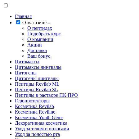
Главная
О магазине...
О пептидах
Подобрать курс
О компании
Акции
Доставка
Ваш бонус
Цитомаксы
Цитомаксы лингвалы
Цитогены
Цитогены лингвалы
Пептиды Revilab ML
Пептиды Revilab SL
Пептиды в растворе ПК ПРО
Геропротекторы
Косметика Revilab
Косметика Reviline
Косметика Youth Gems
Декоративная косметика
Уход за телом и волосами
Уход за полостью рта