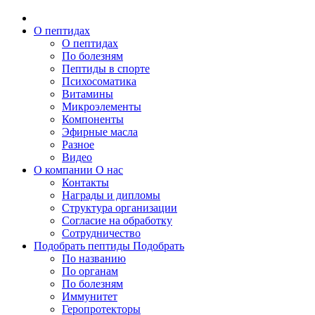
О пептидах
О пептидах
По болезням
Пептиды в спорте
Психосоматика
Витамины
Микроэлементы
Компоненты
Эфирные масла
Разное
Видео
О компании
О нас
Контакты
Награды и дипломы
Структура организации
Согласие на обработку
Сотрудничество
Подобрать пептиды
Подобрать
По названию
По органам
По болезням
Иммунитет
Геропротекторы