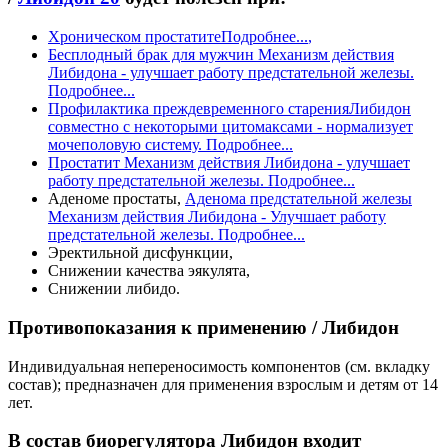
Хроническом простатите
Подробнее...
,
Бесплодный брак для мужчин
Механизм действия
Либидона - улучшает работу предстательной железы.
Подробнее...
Профилактика преждевременного старения
Либидон
совместно с некоторыми цитомаксами - нормализует
мочеполовую систему. Подробнее...
Простатит
Механизм действия Либидона - улучшает
работу предстательной железы. Подробнее...
Аденоме простаты,
Аденома предстательной железы
Механизм действия Либидона - Улучшает работу
предстательной железы. Подробнее...
Эректильной дисфункции,
Снижении качества эякулята,
Снижении либидо.
Противопоказания к применению / Либидон
Индивидуальная непереносимость компонентов (см. вкладку
состав); предназначен для применения взрослым и детям от 14
лет.
В состав биорегулятора Либидон входит