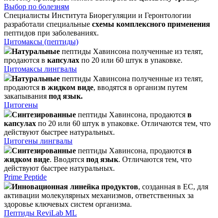
Выбор по болезням
Специалисты Института Биорегуляции и Геронтологии
разработали специальные
схемы комплексного применения
пептидов при заболеваниях.
Цитомаксы (пептиды)
Натуральные
пептиды Хавинсона полученные из телят,
продаются в
капсулах
по 20 или 60 штук в упаковке.
Цитомаксы лингвалы
Натуральные
пептиды Хавинсона полученные из телят,
продаются
в жидком виде
, вводятся в организм путем
закапывания
под язык.
Цитогены
Синтезированные
пептиды Хавинсона, продаются
в
капсулах
по 20 или 60 штук в упаковке. Отличаются тем, что
действуют быстрее натуральных.
Цитогены лингвалы
Синтезированные
пептиды Хавинсона, продаются
в
жидком виде
. Вводятся
под язык
. Отличаются тем, что
действуют быстрее натуральных.
Prime Peptide
Инновационная линейка продуктов
, созданная в ЕС, для
активации молекулярных механизмов, ответственных за
здоровье ключевых систем организма.
Пептиды ReviLab ML