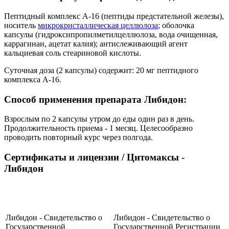
Пептидный комплекс A-16 (пептиды предстательной железы),
носитель
микрокристаллическая целлюлоза
; оболочка
капсулы (гидроксипропилметилцеллюлоза, вода очищенная,
каррагинан, ацетат калия); антислеживающий агент
кальциевая соль стеариновой кислоты.
Суточная доза (2 капсулы) содержит: 20 мг пептидного
комплекса А-16.
Способ применения препарата Либидон:
Взрослым по 2 капсулы утром до еды один раз в день.
Продолжительность приема - 1 месяц. Целесообразно
проводить повторный курс через полгода.
Сертификаты и лицензии
/ Цитомаксы -
Либидон
Либидон - Свидетельство о
Либидон - Свидетельство о
Государственной
Государственной Регистрации