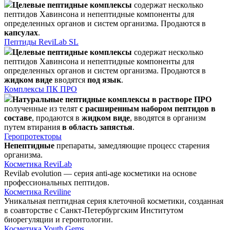
Целевые пептидные комплексы
содержат несколько
пептидов Хавинсона и непептидные компоненты для
определенных органов и систем организма. Продаются в
капсулах
.
Пептиды ReviLab SL
Целевые пептидные комплексы
содержат несколько
пептидов Хавинсона и непептидные компоненты для
определенных органов и систем организма. Продаются в
жидком виде
вводятся
под язык
.
Комплексы ПК ПРО
Натуральные пептидные комплексы в растворе ПРО
полученные из телят
с расширенным набором пептидов в
составе
, продаются в
жидком виде
, вводятся в организм
путем втирания
в область запястья
.
Геропротекторы
Непептидные
препараты, замедляющие процесс старения
организма.
Косметика ReviLab
Revilab evolution — серия anti-age косметики на основе
профессиональных пептидов.
Косметика Reviline
Уникальная пептидная серия клеточной косметики, созданная
в соавторстве с Санкт-Петербургским Институтом
биорегуляции и геронтологии.
Косметика Youth Gems