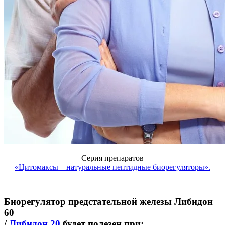
Серия препаратов
«Цитомаксы – натуральные пептидные биорегуляторы».
Биорегулятор предстательной железы Либидон
60
/
Либидон 20
будет полезен при: