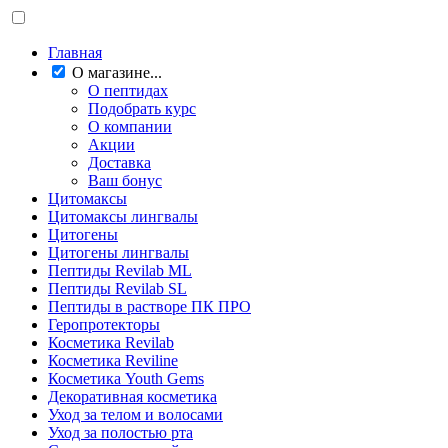
Главная
О магазине...
О пептидах
Подобрать курс
О компании
Акции
Доставка
Ваш бонус
Цитомаксы
Цитомаксы лингвалы
Цитогены
Цитогены лингвалы
Пептиды Revilab ML
Пептиды Revilab SL
Пептиды в растворе ПК ПРО
Геропротекторы
Косметика Revilab
Косметика Reviline
Косметика Youth Gems
Декоративная косметика
Уход за телом и волосами
Уход за полостью рта