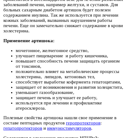
заболеваний печени, например желтухи, и суставов. Для
больных сахарным диабетом артишок будет полезен
содержанием инулина. Так же используется при лечении
кожных заболеваний, вызванных нарушением работы
печени. Еще он замечательно снижает содержание в крови
холестерина.
Применение артишока:
мочегонное, желчегонное средство,
улучшает пищеварение и работу кишечника,
повышает способность печени защищать организм
от токсинов,
положительно влияет на метаболические процессы
холестерина, липидов, кетоновых тел,
способствует выработке кофермента гепатоцитами,
защищает от возникновения и развития холецистита,
уменьшает газообразование,
защищает печень и улучшает ее работу,
используется при лечении и профилактике
атеросклероза.
Полезные свойства артишока нашли свое применение в
составе пептидных продуктов
геропротекторов
:
гепатопротекторов
и
иммуностимуляторов
.
Содержится в следующих продуктах НПЦРиЗ: