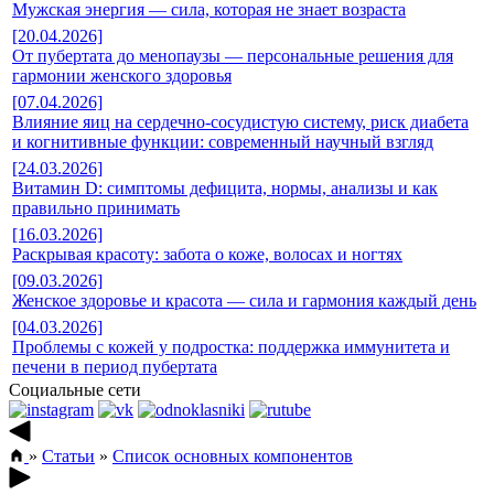
Мужская энергия — сила, которая не знает возраста
[20.04.2026]
От пубертата до менопаузы — персональные решения для
гармонии женского здоровья
[07.04.2026]
Влияние яиц на сердечно-сосудистую систему, риск диабета
и когнитивные функции: современный научный взгляд
[24.03.2026]
Витамин D: симптомы дефицита, нормы, анализы и как
правильно принимать
[16.03.2026]
Раскрывая красоту: забота о коже, волосах и ногтях
[09.03.2026]
Женское здоровье и красота — сила и гармония каждый день
[04.03.2026]
Проблемы с кожей у подростка: поддержка иммунитета и
печени в период пубертата
Социальные сети
»
Статьи
»
Список основных компонентов