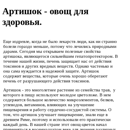
Артишок - овощ для
здоровья.
Еще издревле, когда не было лекарств люди, как ни странно
болели гораздо меньше, потому что лечились природными
дарами. Сегодня мы открываем полезные свойства
артишока, являющегося сильнейшим гепатопротектором. В
течение нашей жизни, печень защищает нас от действия
токсинов и других вредных веществ. Однако частенько и
она сама нуждается в надежной защите. Артишок
содержит вещества, которые очень хорошо оберегают
печень от разрушающего действия токсинов.
Артишок - это многолетнее растение из семейства трав, у
которого в пищу используют молодое цветоложе. В нем
содержится большое количество микроэлементов, белков,
углеводов, витаминов, влияющих на улучшение
пищеварения и работу сердечно-сосудистой системы. О
том, что артишок улучшает пищеварение, знали еще в
древнем Риме, поэтому и использовали его практически
каждый день. В нашей стране этот овощ-цветок начал
применяться в восемнадцатом веке для лечения различных