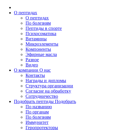
О пептидах
О пептидах
По болезням
Пептиды в спорте
Психосоматика
Витамины
Микроэлементы
Компоненты
Эфирные масла
Разное
Видео
О компании
О нас
Контакты
Награды и дипломы
Структура организации
Согласие на обработку
Сотрудничество
Подобрать пептиды
Подобрать
По названию
По органам
По болезням
Иммунитет
Геропротекторы