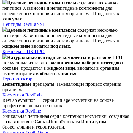
Целевые пептидные комплексы
содержат несколько
пептидов Хавинсона и непептидные компоненты для
определенных органов и систем организма. Продаются в
капсулах
.
Пептиды ReviLab SL
Целевые пептидные комплексы
содержат несколько
пептидов Хавинсона и непептидные компоненты для
определенных органов и систем организма. Продаются в
жидком виде
вводятся
под язык
.
Комплексы ПК ПРО
Натуральные пептидные комплексы в растворе ПРО
полученные из телят
с расширенным набором пептидов в
составе
, продаются в
жидком виде
, вводятся в организм
путем втирания
в область запястья
.
Геропротекторы
Непептидные
препараты, замедляющие процесс старения
организма.
Косметика ReviLab
Revilab evolution — серия anti-age косметики на основе
профессиональных пептидов.
Косметика Reviline
Уникальная пептидная серия клеточной косметики, созданная
в соавторстве с Санкт-Петербургским Институтом
биорегуляции и геронтологии.
Косметика Youth Gems