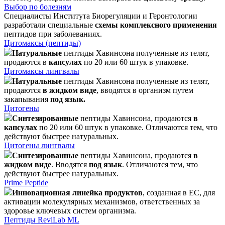
Выбор по болезням
Специалисты Института Биорегуляции и Геронтологии
разработали специальные
схемы комплексного применения
пептидов при заболеваниях.
Цитомаксы (пептиды)
Натуральные
пептиды Хавинсона полученные из телят,
продаются в
капсулах
по 20 или 60 штук в упаковке.
Цитомаксы лингвалы
Натуральные
пептиды Хавинсона полученные из телят,
продаются
в жидком виде
, вводятся в организм путем
закапывания
под язык.
Цитогены
Синтезированные
пептиды Хавинсона, продаются
в
капсулах
по 20 или 60 штук в упаковке. Отличаются тем, что
действуют быстрее натуральных.
Цитогены лингвалы
Синтезированные
пептиды Хавинсона, продаются
в
жидком виде
. Вводятся
под язык
. Отличаются тем, что
действуют быстрее натуральных.
Prime Peptide
Инновационная линейка продуктов
, созданная в ЕС, для
активации молекулярных механизмов, ответственных за
здоровье ключевых систем организма.
Пептиды ReviLab ML