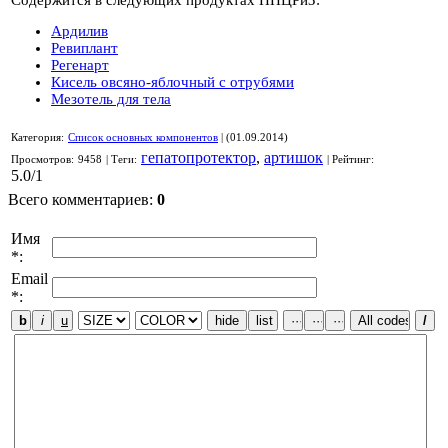
Ардилив
Ревиплант
Регенарт
Кисель овсяно-яблочный с отрубями
Мезотель для тела
Категория
:
Список основных компонентов
|
(01.09.2014)
гепатопротектор
,
артишок
Просмотров
:
9458
|
Теги
:
|
Рейтинг
:
5.0
/
1
Всего комментариев
:
0
Имя
*:
Email
*: