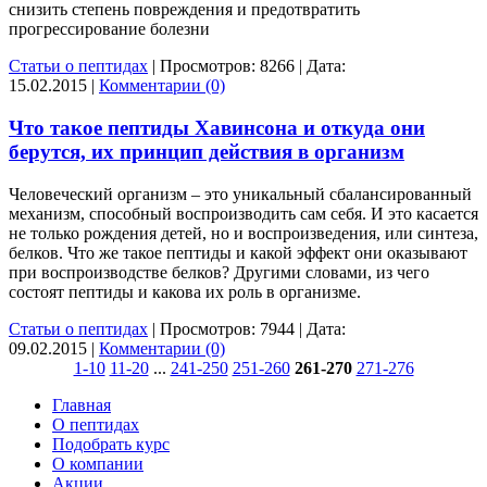
снизить степень повреждения и предотвратить
прогрессирование болезни
Статьи о пептидах
|
Просмотров:
8266
|
Дата:
15.02.2015
|
Комментарии (0)
Что такое пептиды Хавинсона и откуда они
берутся, их принцип действия в организм
Человеческий организм – это уникальный сбалансированный
механизм, способный воспроизводить сам себя. И это касается
не только рождения детей, но и воспроизведения, или синтеза,
белков. Что же такое пептиды и какой эффект они оказывают
при воспроизводстве белков? Другими словами, из чего
состоят пептиды и какова их роль в организме.
Статьи о пептидах
|
Просмотров:
7944
|
Дата:
09.02.2015
|
Комментарии (0)
1-10
11-20
...
241-250
251-260
261-270
271-276
Главная
О пептидах
Подобрать курс
О компании
Акции