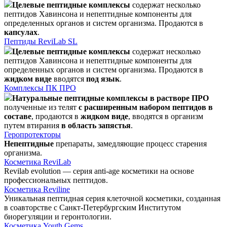
Целевые пептидные комплексы
содержат несколько
пептидов Хавинсона и непептидные компоненты для
определенных органов и систем организма. Продаются в
капсулах
.
Пептиды ReviLab SL
Целевые пептидные комплексы
содержат несколько
пептидов Хавинсона и непептидные компоненты для
определенных органов и систем организма. Продаются в
жидком виде
вводятся
под язык
.
Комплексы ПК ПРО
Натуральные пептидные комплексы в растворе ПРО
полученные из телят
с расширенным набором пептидов в
составе
, продаются в
жидком виде
, вводятся в организм
путем втирания
в область запястья
.
Геропротекторы
Непептидные
препараты, замедляющие процесс старения
организма.
Косметика ReviLab
Revilab evolution — серия anti-age косметики на основе
профессиональных пептидов.
Косметика Reviline
Уникальная пептидная серия клеточной косметики, созданная
в соавторстве с Санкт-Петербургским Институтом
биорегуляции и геронтологии.
Косметика Youth Gems