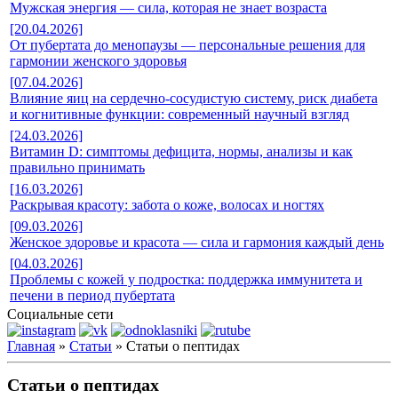
Мужская энергия — сила, которая не знает возраста
[20.04.2026]
От пубертата до менопаузы — персональные решения для
гармонии женского здоровья
[07.04.2026]
Влияние яиц на сердечно-сосудистую систему, риск диабета
и когнитивные функции: современный научный взгляд
[24.03.2026]
Витамин D: симптомы дефицита, нормы, анализы и как
правильно принимать
[16.03.2026]
Раскрывая красоту: забота о коже, волосах и ногтях
[09.03.2026]
Женское здоровье и красота — сила и гармония каждый день
[04.03.2026]
Проблемы с кожей у подростка: поддержка иммунитета и
печени в период пубертата
Социальные сети
Главная
»
Статьи
» Статьи о пептидах
Статьи о пептидах