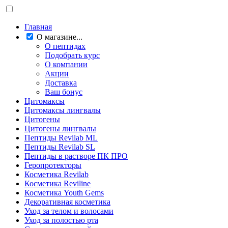
Главная
О магазине...
О пептидах
Подобрать курс
О компании
Акции
Доставка
Ваш бонус
Цитомаксы
Цитомаксы лингвалы
Цитогены
Цитогены лингвалы
Пептиды Revilab ML
Пептиды Revilab SL
Пептиды в растворе ПК ПРО
Геропротекторы
Косметика Revilab
Косметика Reviline
Косметика Youth Gems
Декоративная косметика
Уход за телом и волосами
Уход за полостью рта