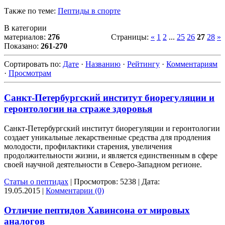
Также по теме:
Пептиды в спорте
В категории
материалов:
276
Страницы
:
«
1
2
...
25
26
27
28
»
Показано:
261-270
Сортировать по
:
Дате
·
Названию
·
Рейтингу
·
Комментариям
·
Просмотрам
Санкт-Петербургский институт биорегуляции и
геронтологии на страже здоровья
Санкт-Петербургский институт биорегуляции и геронтологии
создает уникальные лекарственные средства для продления
молодости, профилактики старения, увеличения
продолжительности жизни, и является единственным в сфере
своей научной деятельности в Северо-Западном регионе.
Статьи о пептидах
|
Просмотров:
5238
|
Дата:
19.05.2015
|
Комментарии (0)
Отличие пептидов Хавинсона от мировых
аналогов