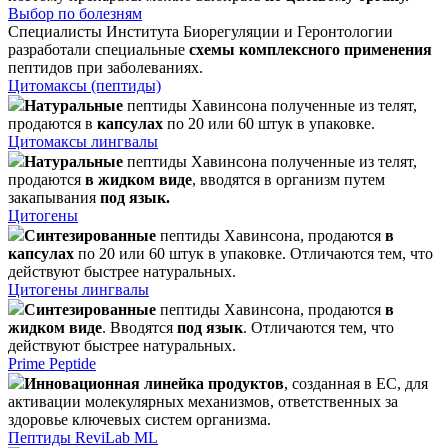
Выбор по болезням
Специалисты Института Биорегуляции и Геронтологии
разработали специальные
схемы комплексного применения
пептидов при заболеваниях.
Цитомаксы (пептиды)
Натуральные
пептиды Хавинсона полученные из телят,
продаются в
капсулах
по 20 или 60 штук в упаковке.
Цитомаксы лингвалы
Натуральные
пептиды Хавинсона полученные из телят,
продаются
в жидком виде
, вводятся в организм путем
закапывания
под язык.
Цитогены
Синтезированные
пептиды Хавинсона, продаются
в
капсулах
по 20 или 60 штук в упаковке. Отличаются тем, что
действуют быстрее натуральных.
Цитогены лингвалы
Синтезированные
пептиды Хавинсона, продаются
в
жидком виде
. Вводятся
под язык
. Отличаются тем, что
действуют быстрее натуральных.
Prime Peptide
Инновационная линейка продуктов
, созданная в ЕС, для
активации молекулярных механизмов, ответственных за
здоровье ключевых систем организма.
Пептиды ReviLab ML