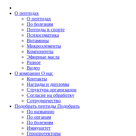
О пептидах
О пептидах
По болезням
Пептиды в спорте
Психосоматика
Витамины
Микроэлементы
Компоненты
Эфирные масла
Разное
Видео
О компании
О нас
Контакты
Награды и дипломы
Структура организации
Согласие на обработку
Сотрудничество
Подобрать пептиды
Подобрать
По названию
По органам
По болезням
Иммунитет
Геропротекторы