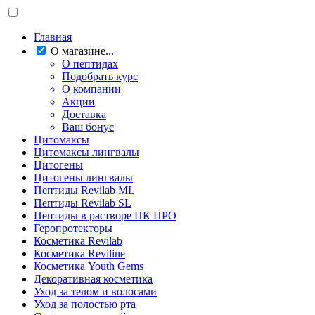
Главная
О магазине...
О пептидах
Подобрать курс
О компании
Акции
Доставка
Ваш бонус
Цитомаксы
Цитомаксы лингвалы
Цитогены
Цитогены лингвалы
Пептиды Revilab ML
Пептиды Revilab SL
Пептиды в растворе ПК ПРО
Геропротекторы
Косметика Revilab
Косметика Reviline
Косметика Youth Gems
Декоративная косметика
Уход за телом и волосами
Уход за полостью рта