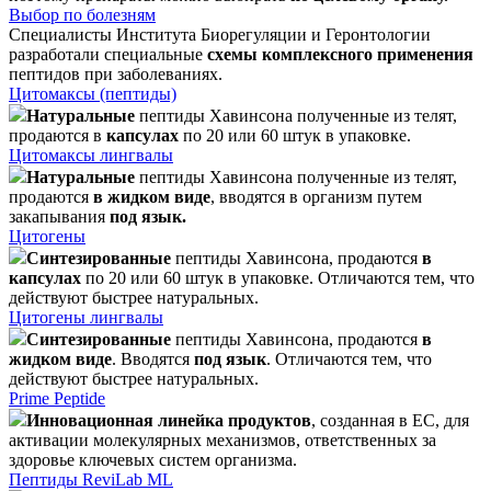
Выбор по болезням
Специалисты Института Биорегуляции и Геронтологии
разработали специальные
схемы комплексного применения
пептидов при заболеваниях.
Цитомаксы (пептиды)
Натуральные
пептиды Хавинсона полученные из телят,
продаются в
капсулах
по 20 или 60 штук в упаковке.
Цитомаксы лингвалы
Натуральные
пептиды Хавинсона полученные из телят,
продаются
в жидком виде
, вводятся в организм путем
закапывания
под язык.
Цитогены
Синтезированные
пептиды Хавинсона, продаются
в
капсулах
по 20 или 60 штук в упаковке. Отличаются тем, что
действуют быстрее натуральных.
Цитогены лингвалы
Синтезированные
пептиды Хавинсона, продаются
в
жидком виде
. Вводятся
под язык
. Отличаются тем, что
действуют быстрее натуральных.
Prime Peptide
Инновационная линейка продуктов
, созданная в ЕС, для
активации молекулярных механизмов, ответственных за
здоровье ключевых систем организма.
Пептиды ReviLab ML