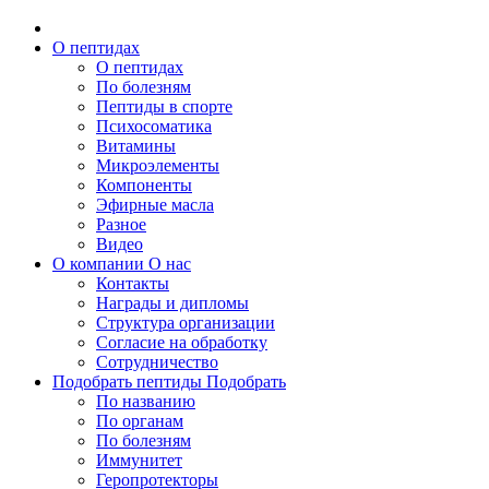
О пептидах
О пептидах
По болезням
Пептиды в спорте
Психосоматика
Витамины
Микроэлементы
Компоненты
Эфирные масла
Разное
Видео
О компании
О нас
Контакты
Награды и дипломы
Структура организации
Согласие на обработку
Сотрудничество
Подобрать пептиды
Подобрать
По названию
По органам
По болезням
Иммунитет
Геропротекторы