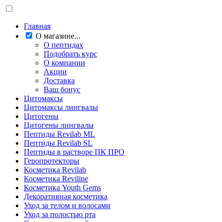
Главная
О магазине...
О пептидах
Подобрать курс
О компании
Акции
Доставка
Ваш бонус
Цитомаксы
Цитомаксы лингвалы
Цитогены
Цитогены лингвалы
Пептиды Revilab ML
Пептиды Revilab SL
Пептиды в растворе ПК ПРО
Геропротекторы
Косметика Revilab
Косметика Reviline
Косметика Youth Gems
Декоративная косметика
Уход за телом и волосами
Уход за полостью рта