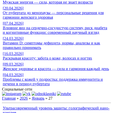
Мужская энергия — сила, которая не знает возраста
[20.04.2026]
От пубертата до менопаузы — персональные решения для
гармонии женского здоровья
[07.04.2026]
Влияние яиц на сердечно-сосудистую систему, риск диабета
и когнитивные функции: современный научный взгляд
[24.03.2026]
Витамин D: симптомы дефицита, нормы, анализы и как
правильно принимать
[16.03.2026]
Раскрывая красоту: забота о коже, волосах и ногтях
[09.03.2026]
Женское здоровье и красота — сила и гармония каждый день
[04.03.2026]
Проблемы с кожей у подростка: поддержка иммунитета и
печени в период пубертата
Социальные сети
Главная
»
2026
»
Январь
»
27
Ультрасовременный уровень защиты: голографический нано-
конгрев