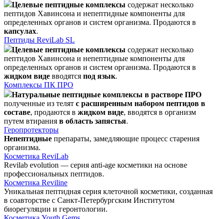
Целевые пептидные комплексы
содержат несколько
пептидов Хавинсона и непептидные компоненты для
определенных органов и систем организма. Продаются в
капсулах
.
Пептиды ReviLab SL
Целевые пептидные комплексы
содержат несколько
пептидов Хавинсона и непептидные компоненты для
определенных органов и систем организма. Продаются в
жидком виде
вводятся
под язык
.
Комплексы ПК ПРО
Натуральные пептидные комплексы в растворе ПРО
полученные из телят
с расширенным набором пептидов в
составе
, продаются в
жидком виде
, вводятся в организм
путем втирания
в область запястья
.
Геропротекторы
Непептидные
препараты, замедляющие процесс старения
организма.
Косметика ReviLab
Revilab evolution — серия anti-age косметики на основе
профессиональных пептидов.
Косметика Reviline
Уникальная пептидная серия клеточной косметики, созданная
в соавторстве с Санкт-Петербургским Институтом
биорегуляции и геронтологии.
Косметика Youth Gems