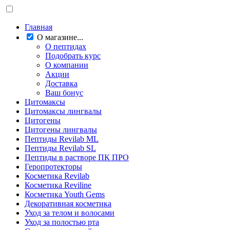
Главная
О магазине...
О пептидах
Подобрать курс
О компании
Акции
Доставка
Ваш бонус
Цитомаксы
Цитомаксы лингвалы
Цитогены
Цитогены лингвалы
Пептиды Revilab ML
Пептиды Revilab SL
Пептиды в растворе ПК ПРО
Геропротекторы
Косметика Revilab
Косметика Reviline
Косметика Youth Gems
Декоративная косметика
Уход за телом и волосами
Уход за полостью рта