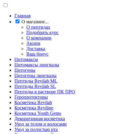
Главная
О магазине...
О пептидах
Подобрать курс
О компании
Акции
Доставка
Ваш бонус
Цитомаксы
Цитомаксы лингвалы
Цитогены
Цитогены лингвалы
Пептиды Revilab ML
Пептиды Revilab SL
Пептиды в растворе ПК ПРО
Геропротекторы
Косметика Revilab
Косметика Reviline
Косметика Youth Gems
Декоративная косметика
Уход за телом и волосами
Уход за полостью рта