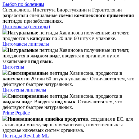
Выбор по болезням
Специалисты Института Биорегуляции и Геронтологии
разработали специальные
схемы комплексного применения
пептидов при заболеваниях.
Цитомаксы (пептиды)
Натуральные
пептиды Хавинсона полученные из телят,
продаются в
капсулах
по 20 или 60 штук в упаковке.
Цитомаксы лингвалы
Натуральные
пептиды Хавинсона полученные из телят,
продаются
в жидком виде
, вводятся в организм путем
закапывания
под язык.
Цитогены
Синтезированные
пептиды Хавинсона, продаются
в
капсулах
по 20 или 60 штук в упаковке. Отличаются тем, что
действуют быстрее натуральных.
Цитогены лингвалы
Синтезированные
пептиды Хавинсона, продаются
в
жидком виде
. Вводятся
под язык
. Отличаются тем, что
действуют быстрее натуральных.
Prime Peptide
Инновационная линейка продуктов
, созданная в ЕС, для
активации молекулярных механизмов, ответственных за
здоровье ключевых систем организма.
Пептиды ReviLab ML