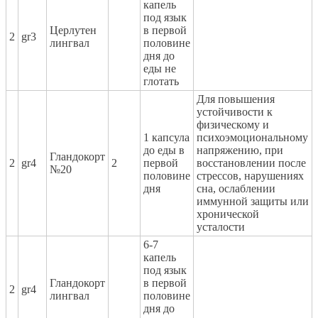
капель
под язык
Церлутен
в первой
2
gr3
лингвал
половине
дня до
еды не
глотать
Для повышения
устойчивости к
физическому и
1 капсула
психоэмоциональному
до еды в
напряжению, при
Гландокорт
2
gr4
2
первой
восстановлении после
№20
половине
стрессов, нарушениях
дня
сна, ослаблении
иммунной защиты или
хронической
усталости
6-7
капель
под язык
Гландокорт
в первой
2
gr4
лингвал
половине
дня до