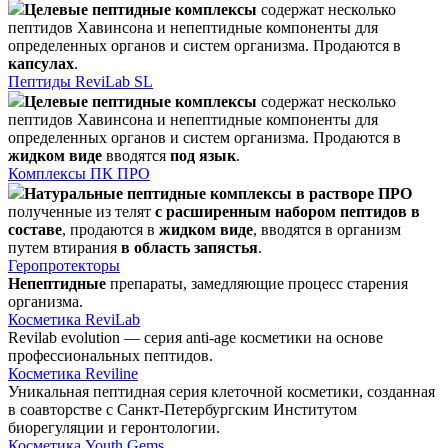
Целевые пептидные комплексы
содержат несколько
пептидов Хавинсона и непептидные компоненты для
определенных органов и систем организма. Продаются в
капсулах
.
Пептиды ReviLab SL
Целевые пептидные комплексы
содержат несколько
пептидов Хавинсона и непептидные компоненты для
определенных органов и систем организма. Продаются в
жидком виде
вводятся
под язык
.
Комплексы ПК ПРО
Натуральные пептидные комплексы в растворе ПРО
полученные из телят
с расширенным набором пептидов в
составе
, продаются в
жидком виде
, вводятся в организм
путем втирания
в область запястья
.
Геропротекторы
Непептидные
препараты, замедляющие процесс старения
организма.
Косметика ReviLab
Revilab evolution — серия anti-age косметики на основе
профессиональных пептидов.
Косметика Reviline
Уникальная пептидная серия клеточной косметики, созданная
в соавторстве с Санкт-Петербургским Институтом
биорегуляции и геронтологии.
Косметика Youth Gems