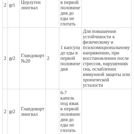
Церлутен
в первой
2
gr1
лингвал
половине
дня до
еды не
глотать
Для повышения
устойчивости к
физическому и
1 капсула
психоэмоциональному
до еды в
напряжению, при
Гландокорт
2
gr2
2
первой
восстановлении после
№20
половине
стрессов, нарушениях
дня
сна, ослаблении
иммунной защиты или
хронической
усталости
6-7
капель
под язык
Гландокорт
в первой
2
gr2
лингвал
половине
дня до
еды не
глотать