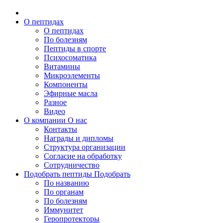
О пептидах
О пептидах
По болезням
Пептиды в спорте
Психосоматика
Витамины
Микроэлементы
Компоненты
Эфирные масла
Разное
Видео
О компании
О нас
Контакты
Награды и дипломы
Структура организации
Согласие на обработку
Сотрудничество
Подобрать пептиды
Подобрать
По названию
По органам
По болезням
Иммунитет
Геропротекторы