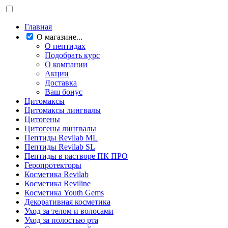
Главная
О магазине...
О пептидах
Подобрать курс
О компании
Акции
Доставка
Ваш бонус
Цитомаксы
Цитомаксы лингвалы
Цитогены
Цитогены лингвалы
Пептиды Revilab ML
Пептиды Revilab SL
Пептиды в растворе ПК ПРО
Геропротекторы
Косметика Revilab
Косметика Reviline
Косметика Youth Gems
Декоративная косметика
Уход за телом и волосами
Уход за полостью рта