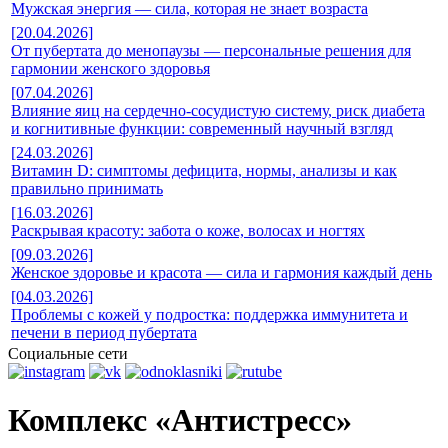
Мужская энергия — сила, которая не знает возраста
[20.04.2026]
От пубертата до менопаузы — персональные решения для
гармонии женского здоровья
[07.04.2026]
Влияние яиц на сердечно-сосудистую систему, риск диабета
и когнитивные функции: современный научный взгляд
[24.03.2026]
Витамин D: симптомы дефицита, нормы, анализы и как
правильно принимать
[16.03.2026]
Раскрывая красоту: забота о коже, волосах и ногтях
[09.03.2026]
Женское здоровье и красота — сила и гармония каждый день
[04.03.2026]
Проблемы с кожей у подростка: поддержка иммунитета и
печени в период пубертата
Социальные сети
Комплекс «Антистресс»