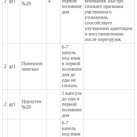
2
gr1
4
первой
внимания. Быстро
№20
половине
снижает признаки
дня
умственного
утомления,
способствует
улучшению адаптации
и восстановлению
после перегрузок
6-7
капель
под язык
Пинеалон
в первой
2
gr1
лингвал
половине
дня до
еды не
глотать
1 капсула
до еды в
Церлутен
2
gr1
первой
№20
половине
дня
6-7
капель
под язык