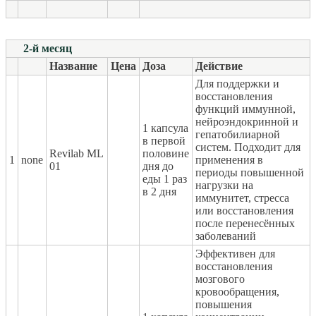
2-й месяц
Название
Цена
Доза
Действие
Для поддержки и
восстановления
функций иммунной,
нейроэндокринной и
1 капсула
гепатобилиарной
в первой
систем. Подходит для
Revilab ML
половине
1
none
применения в
01
дня до
периоды повышенной
еды 1 раз
нагрузки на
в 2 дня
иммунитет, стресса
или восстановления
после перенесённых
заболеваний
Эффективен для
восстановления
мозгового
кровообращения,
повышения