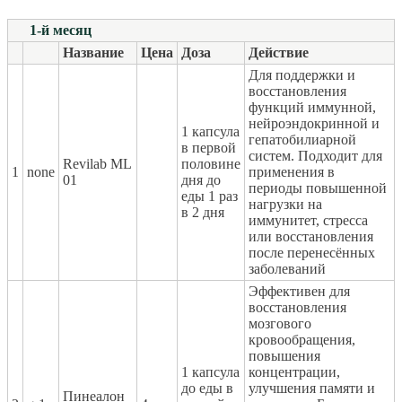
1-й месяц
Название
Цена
Доза
Действие
Для поддержки и
восстановления
функций иммунной,
нейроэндокринной и
1 капсула
гепатобилиарной
в первой
систем. Подходит для
Revilab ML
половине
1
none
применения в
01
дня до
периоды повышенной
еды 1 раз
нагрузки на
в 2 дня
иммунитет, стресса
или восстановления
после перенесённых
заболеваний
Эффективен для
восстановления
мозгового
кровообращения,
повышения
1 капсула
концентрации,
до еды в
улучшения памяти и
Пинеалон