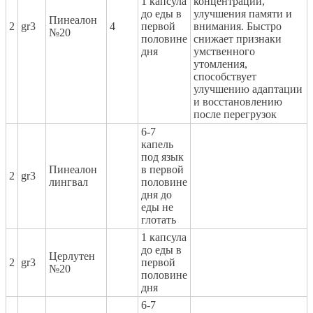
1 капсула
концентрации,
до еды в
улучшения памяти и
Пинеалон
2
gr3
4
первой
внимания. Быстро
№20
половине
снижает признаки
дня
умственного
утомления,
способствует
улучшению адаптации
и восстановлению
после перегрузок
6-7
капель
под язык
Пинеалон
в первой
2
gr3
лингвал
половине
дня до
еды не
глотать
1 капсула
до еды в
Церлутен
2
gr3
первой
№20
половине
дня
6-7